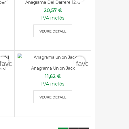
r...
Anagrama Del Darrere 1275
20,57 €
IVA inclòs
VEURE DETALL
favorite_border
favorite_border
Mk1
Anagrama Union Jack
11,62 €
IVA inclòs
VEURE DETALL