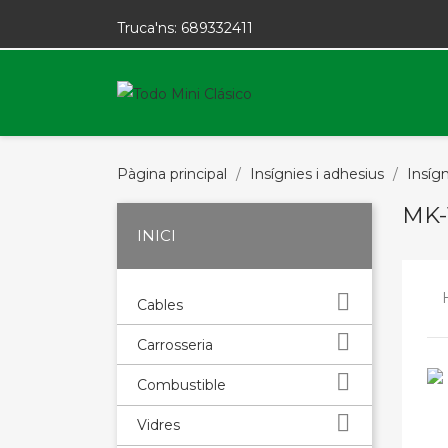
Truca'ns:
689332411
Pàgina principal
Insígnies i adhesius
Insígn
MK-
INICI

Cables

Carrosseria

Combustible

Vidres