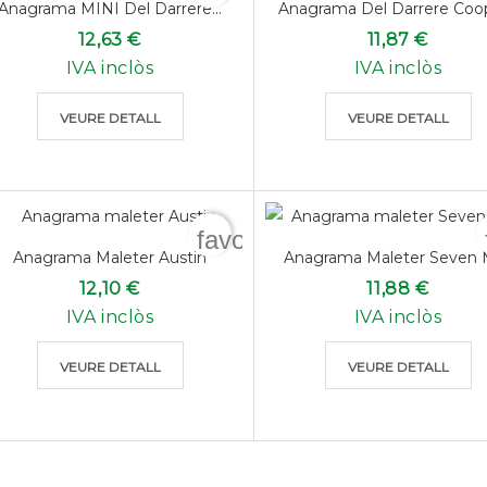
Anagrama MINI Del Darrere...
Anagrama Del Darrere Coope
12,63 €
11,87 €
IVA inclòs
IVA inclòs
VEURE DETALL
VEURE DETALL
favorite_border
Anagrama Maleter Austin
Anagrama Maleter Seven 
12,10 €
11,88 €
IVA inclòs
IVA inclòs
VEURE DETALL
VEURE DETALL