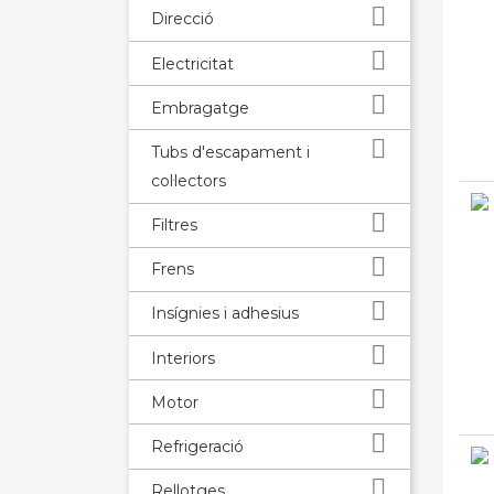

Direcció

Electricitat

Embragatge

Tubs d'escapament i
col·lectors

Filtres

Frens

Insígnies i adhesius

Interiors

Motor

Refrigeració

Rellotges