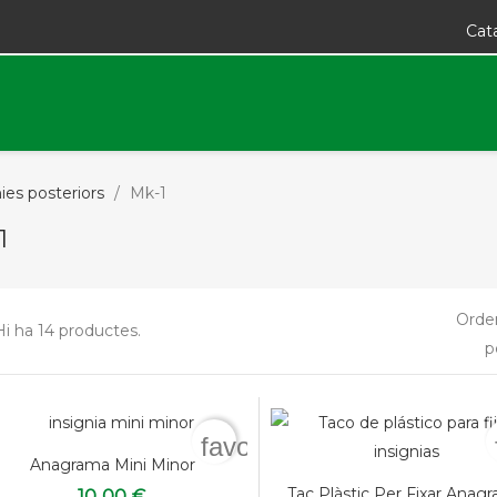
Cat
ies posteriors
Mk-1
1
Orde
Hi ha 14 productes.
p
favorite_border
Anagrama Mini Minor
Tac Plàstic Per Fixar Anag
10,00 €