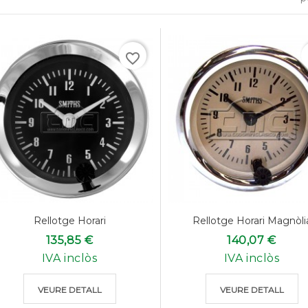
favorite_border
f
Rellotge Horari
Rellotge Horari Magnòli
135,85 €
140,07 €
IVA inclòs
IVA inclòs
VEURE DETALL
VEURE DETALL