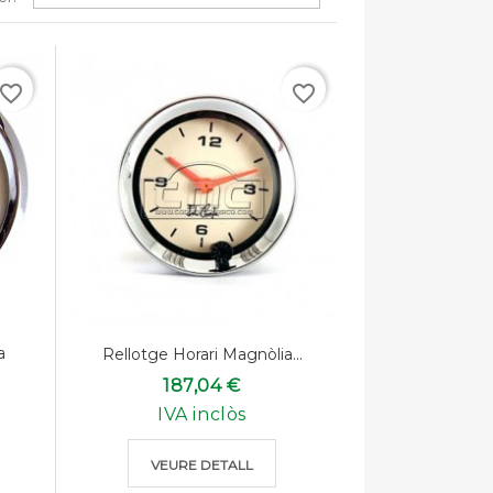
avorite_border
favorite_border
a
Rellotge Horari Magnòlia...
187,04 €
IVA inclòs
VEURE DETALL