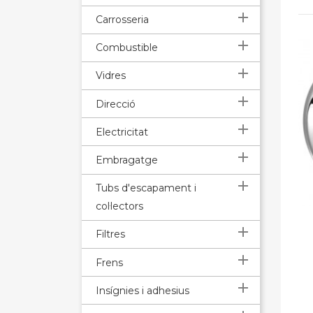

Carrosseria

Combustible

Vidres

Direcció

Electricitat

Embragatge

Tubs d'escapament i
col·lectors

Filtres

Frens

Insígnies i adhesius