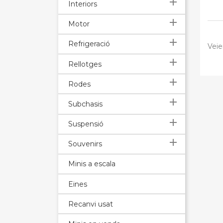

Interiors

Motor

Refrigeració
Veie

Rellotges

Rodes

Subchasis

Suspensió

Souvenirs
Minis a escala
Eines
Recanvi usat