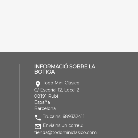
INFORMACIÓ SOBRE LA
BOTIGA
Todo Mini Clásico
location_on
C/ Escorial 12, Local 2
08191 Rubí
España
Barcelona
Truca'ns:
689332411
phone
Envia'ns un correu:
mail_outline
tienda@todominiclasico.com