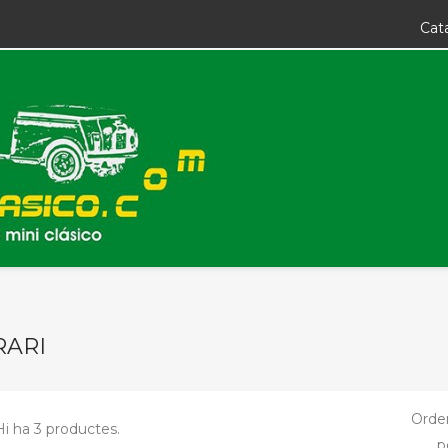
Cat
ARI
Orde
Hi ha 3 productes.
p