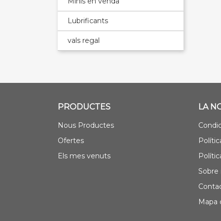
Minis en venda
Lubrificants
vals regal
PRODUCTES
LA N
Nous Productes
Condic
Ofertes
Polític
Els mes venuts
Políti
Sobre 
Contac
Mapa d