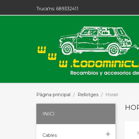
Truca'ns:
689332411
Pàgina principal
Rellotges
Horari
HOR
INICI

Cables