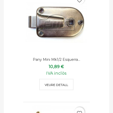
favorite_border
Pany Mini Mk1/2 Esquerra...
10,89 €
IVA inclòs
VEURE DETALL