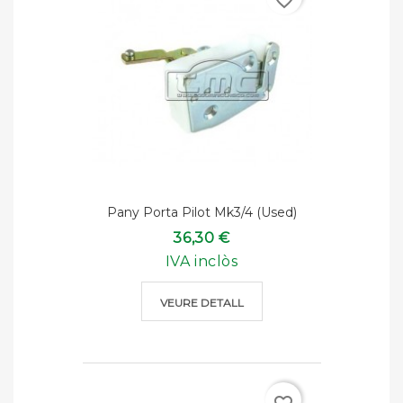
favorite_border
Pany Porta Pilot Mk3/4 (used)
36,30 €
IVA inclòs
VEURE DETALL