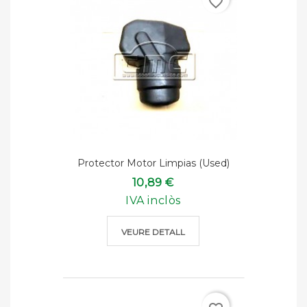
favorite_border
Protector Motor Limpias (used)
10,89 €
IVA inclòs
VEURE DETALL