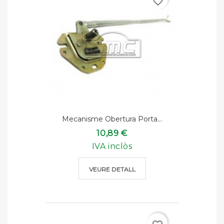
favorite_border
Mecanisme Obertura Porta...
10,89 €
IVA inclòs
VEURE DETALL