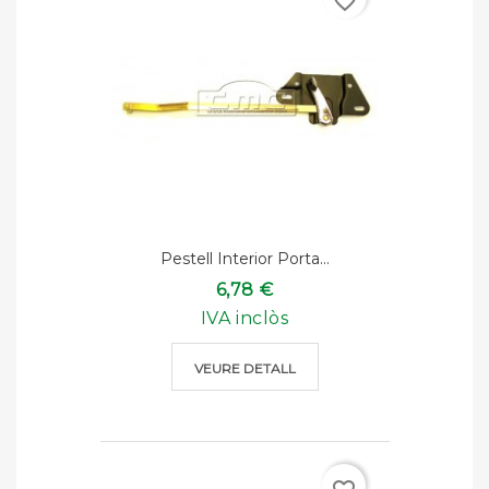
favorite_border
Pestell Interior Porta...
6,78 €
IVA inclòs
VEURE DETALL