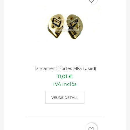
favorite_border
Tancament Portes Mk3 (used)
11,01 €
IVA inclòs
VEURE DETALL
favorite_border