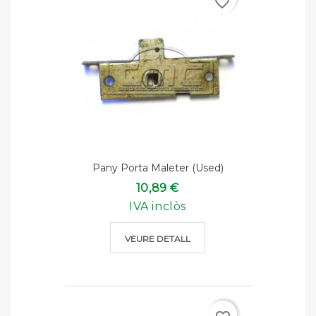
favorite_border
Pany Porta Maleter (used)
10,89 €
IVA inclòs
VEURE DETALL