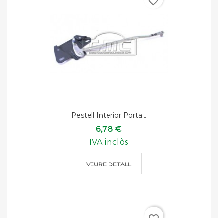
favorite_border
Pestell Interior Porta...
6,78 €
IVA inclòs
VEURE DETALL