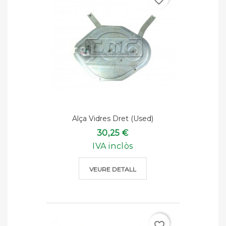
Alça Vidres Dret (used)
30,25 €
IVA inclòs
VEURE DETALL
favorite_border