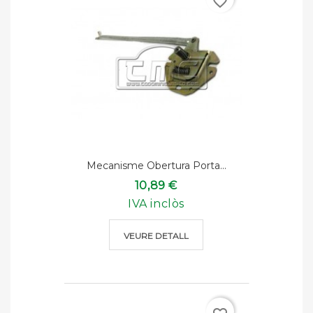
favorite_border
Mecanisme Obertura Porta...
10,89 €
IVA inclòs
VEURE DETALL