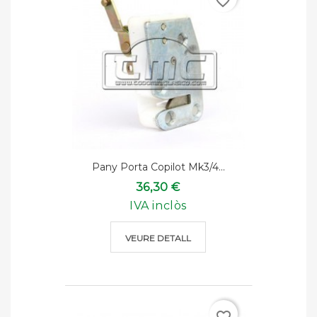
favorite_border
Pany Porta Copilot Mk3/4...
36,30 €
IVA inclòs
VEURE DETALL