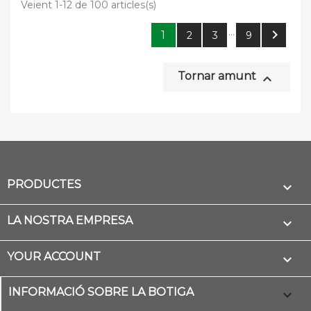
Veient 1-12 de 100 articles(s)
…

1
2
3
9
Tornar amunt

PRODUCTES

LA NOSTRA EMPRESA

YOUR ACCOUNT

INFORMACIÓ SOBRE LA BOTIGA
keyboard_arrow_down