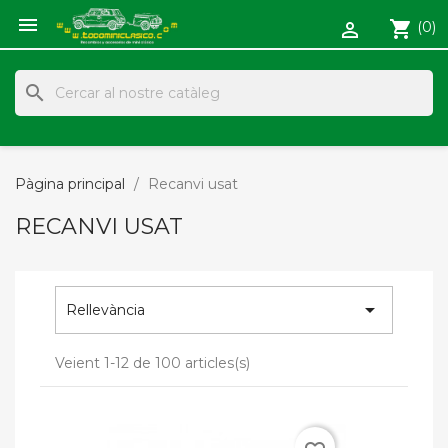

shopping_cart
(0)

search
Pàgina principal
Recanvi usat
RECANVI USAT

Rellevància
Veient 1-12 de 100 articles(s)