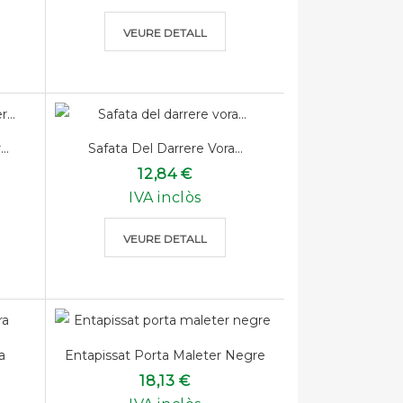
VEURE DETALL
..
Safata Del Darrere Vora...
12,84 €
IVA inclòs
VEURE DETALL
a
Entapissat Porta Maleter Negre
18,13 €