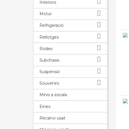

Interiors

Motor

Refrigeració

Rellotges

Rodes

Subchasis

Suspensió

Souvenirs
Minis a escala
Eines
Recanvi usat