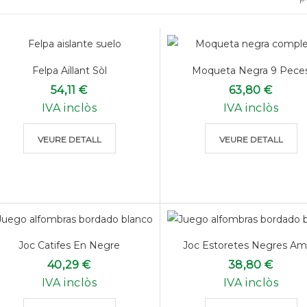
Felpa Aïllant Sòl
Moqueta Negra 9 Pece
54,11 €
63,80 €
IVA inclòs
IVA inclòs
VEURE DETALL
VEURE DETALL
Joc Catifes En Negre
Joc Estoretes Negres Amb
40,29 €
38,80 €
IVA inclòs
IVA inclòs