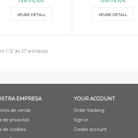
IVA inclòs
IVA inclòs
VEURE DETALL
VEURE DETALL
nt 1-12 de 27 articles(s)
OSTRA EMPRESA
YOUR ACCOUNT
ions de venda
Order tracking
a de privacitat
Sign in
ca de cookies
Create account