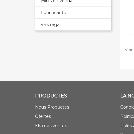
Minis en venda
Lubrificants
vals regal
Veie
PRODUCTES
LA N
Nous Productes
Condic
Ofertes
Polític
Els mes venuts
Políti