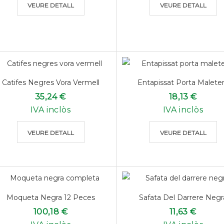
VEURE DETALL
VEURE DETALL
Catifes Negres Vora Vermell
Entapissat Porta Maleter.
35,24 €
18,13 €
IVA inclòs
IVA inclòs
VEURE DETALL
VEURE DETALL
Moqueta Negra 12 Peces
Safata Del Darrere Negr
100,18 €
11,63 €