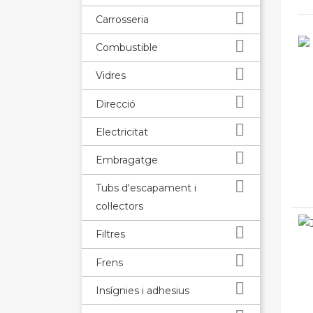

Carrosseria

Combustible

Vidres

Direcció

Electricitat

Embragatge

Tubs d'escapament i
col·lectors

Filtres

Frens

Insígnies i adhesius