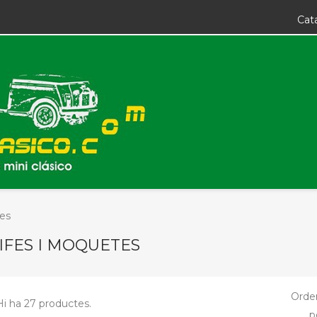
Cat
tes
IFES I MOQUETES
Orde
Hi ha 27 productes.
p