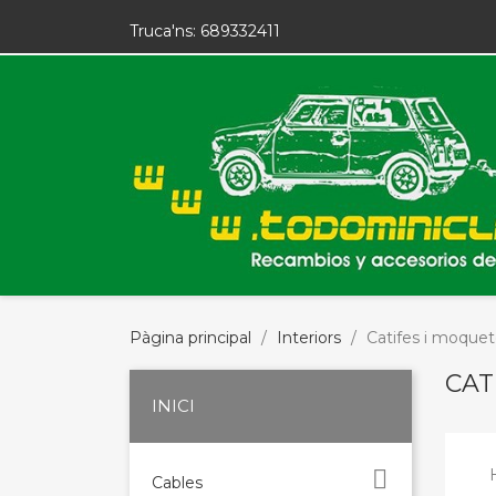
Truca'ns:
689332411
Pàgina principal
Interiors
Catifes i moque
CAT
INICI

Cables