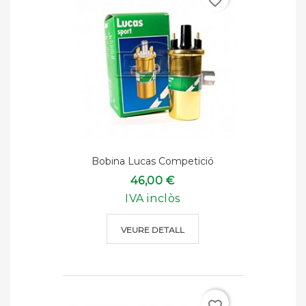
favorite_border
Bobina Lucas Competició
46,00 €
IVA inclòs
VEURE DETALL
favorite_border