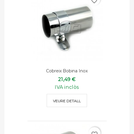
favorite_border
Cobreix Bobina Inox
21,49 €
IVA inclòs
VEURE DETALL