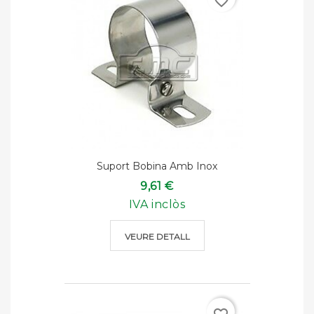
favorite_border
Suport Bobina Amb Inox
9,61 €
IVA inclòs
VEURE DETALL