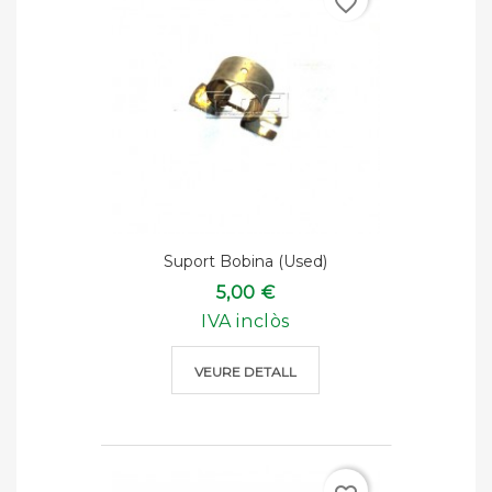
favorite_border
Suport Bobina (used)
5,00 €
IVA inclòs
VEURE DETALL