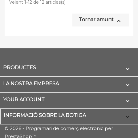
Veient 1-12 de 12 articles(s)
Tornar amunt

PRODUCTES

LA NOSTRA EMPRESA

YOUR ACCOUNT

INFORMACIÓ SOBRE LA BOTIGA
keyboard_arrow_down
© 2026 - Programari de comerç electrònic per
PrestaShop™