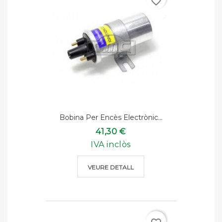
favorite_border
Bobina Per Encès Electrònic...
41,30 €
IVA inclòs
VEURE DETALL