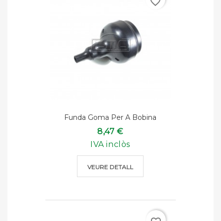
favorite_border
Funda Goma Per A Bobina
8,47 €
IVA inclòs
VEURE DETALL