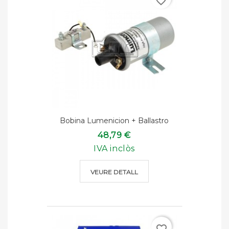
favorite_border
Bobina Lumenicion + Ballastro
48,79 €
IVA inclòs
VEURE DETALL