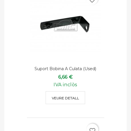
Suport Bobina A Culata (used)
6,66 €
IVA inclòs
VEURE DETALL
favorite_border