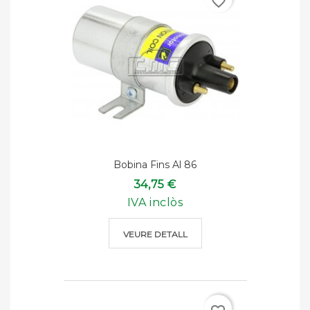
favorite_border
Bobina Fins Al 86
34,75 €
IVA inclòs
VEURE DETALL