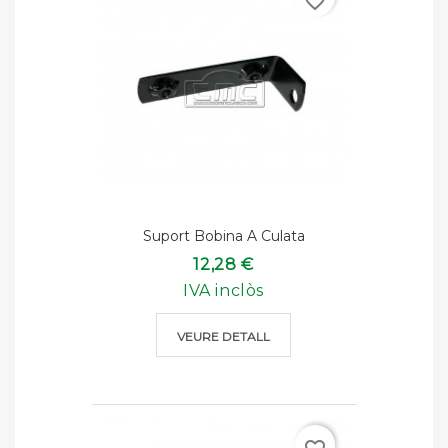
favorite_border
Suport Bobina A Culata
12,28 €
IVA inclòs
VEURE DETALL