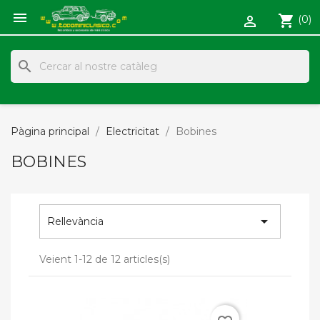

shopping_cart
(0)

search
Pàgina principal
Electricitat
Bobines
BOBINES

Rellevància
Veient 1-12 de 12 articles(s)