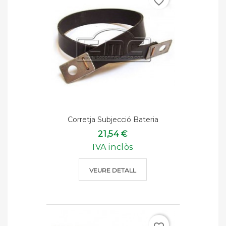
favorite_border
Corretja Subjecció Bateria
21,54 €
IVA inclòs
VEURE DETALL