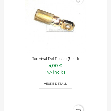
favorite_border
Terminal Del Positiu (used)
4,00 €
IVA inclòs
VEURE DETALL