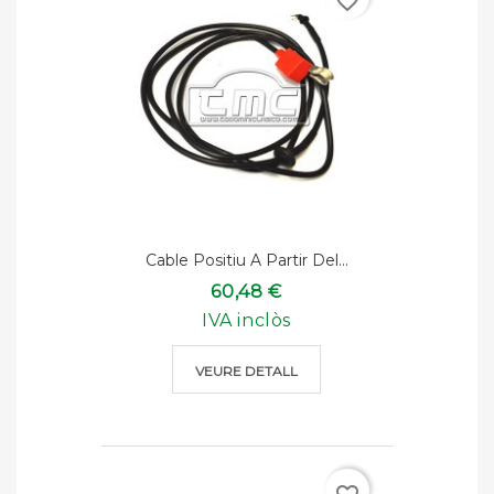
favorite_border
Cable Positiu A Partir Del...
60,48 €
IVA inclòs
VEURE DETALL