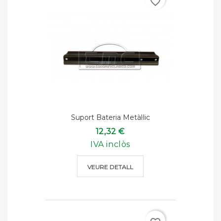
favorite_border
Suport Bateria Metàl·lic
12,32 €
IVA inclòs
VEURE DETALL