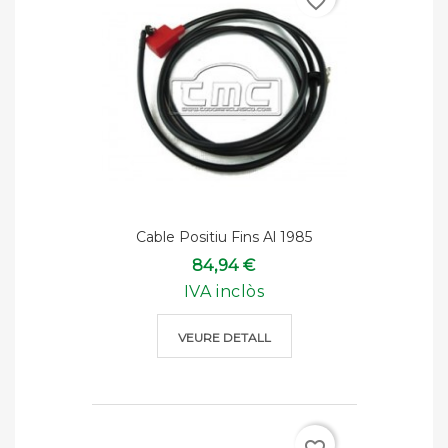
favorite_border
Cable Positiu Fins Al 1985
84,94 €
IVA inclòs
VEURE DETALL