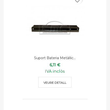
favorite_border
Suport Bateria Metàl·lic...
6,11 €
IVA inclòs
VEURE DETALL