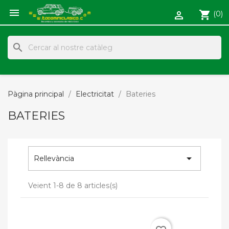

shopping_cart
(0)

search
Pàgina principal
Electricitat
Bateries
BATERIES

Rellevància
Veient 1-8 de 8 articles(s)