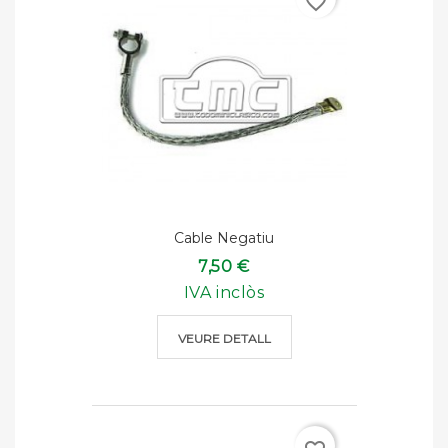
favorite_border
Cable Negatiu
7,50 €
IVA inclòs
VEURE DETALL