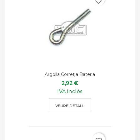
favorite_border
Argolla Corretja Bateria
2,92 €
IVA inclòs
VEURE DETALL