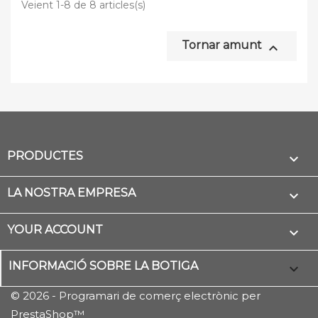
Veient 1-8 de 8 articles(s)
Tornar amunt

PRODUCTES

LA NOSTRA EMPRESA

YOUR ACCOUNT

INFORMACIÓ SOBRE LA BOTIGA
keyboard_arrow_down
© 2026 - Programari de comerç electrònic per
PrestaShop™