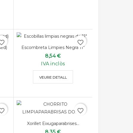
rite_border
favorite_border
sed)
Escombreta Limpies Negra 11"
8,54 €
IVA inclòs
VEURE DETALL
rite_border
favorite_border
Xorillet Eixugaparabrises...
8,35 €