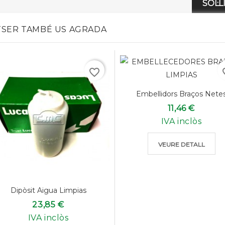
SOL·
SER TAMBÉ US AGRADA
favorite_border
favo
Embellidors Braços Nete
11,46 €
IVA inclòs
VEURE DETALL
Dipòsit Aigua Limpias
23,85 €
IVA inclòs