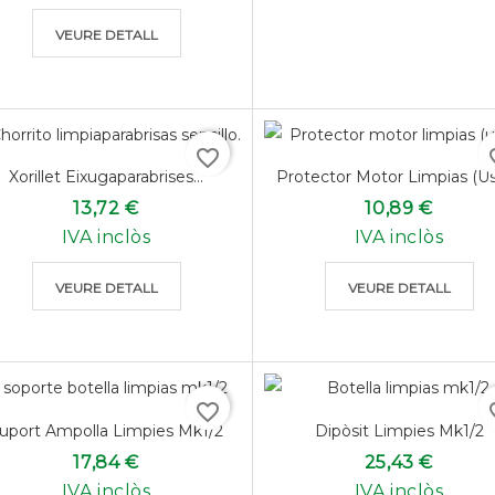
VEURE DETALL
favorite_border
favo
Xorillet Eixugaparabrises...
Protector Motor Limpias (u
13,72 €
10,89 €
IVA inclòs
IVA inclòs
VEURE DETALL
VEURE DETALL
favorite_border
favo
uport Ampolla Limpies Mk1/2
Dipòsit Limpies Mk1/2
17,84 €
25,43 €
IVA inclòs
IVA inclòs