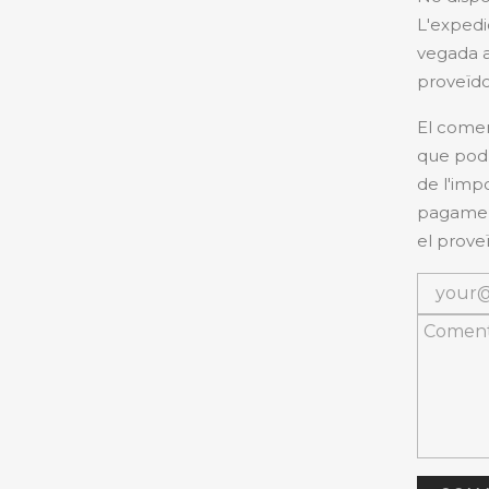
L'expedi
vegada a
proveïdo
El comer
que podr
de l'imp
pagament
el proveï