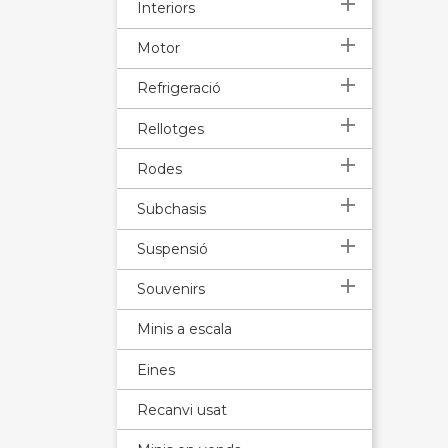

Interiors

Motor

Refrigeració

Rellotges

Rodes

Subchasis

Suspensió

Souvenirs
Minis a escala
Eines
Recanvi usat