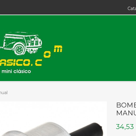
Cat
nual
BOMB
MAN
34,53