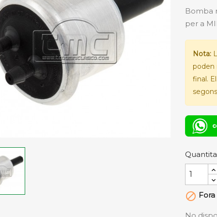
Bomba ma
per a MI
Nota:
L
poden 
final. 
segons 
Quantita
Fora 

No dispo