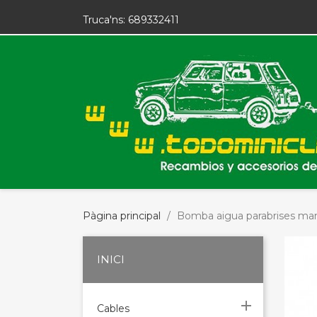
Truca'ns:
689332411
Pàgina principal
Bomba aigua parabrises ma
INICI

Cables