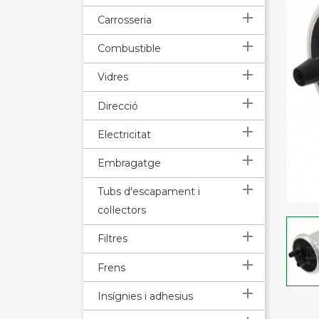

Carrosseria

Combustible

Vidres

Direcció

Electricitat

Embragatge

Tubs d'escapament i
col·lectors

Filtres

Frens

Insígnies i adhesius