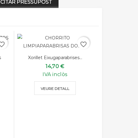
LICITAR PRESSUPOST
rite_border
favorite_border
s
Xorillet Eixugaparabrises...
14,70 €
IVA inclòs
VEURE DETALL