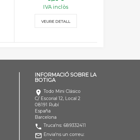
IVA inclòs
VEURE DETALL
INFORMACIÓ SOBRE LA
BOTIGA
Todo Mini Clásico
location_on
C/ Escorial 12, Local 2
08191 Rubí
España
Barcelona
Truca'ns:
689332411
phone
Envia'ns un correu:
mail_outline