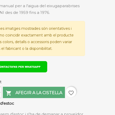
nual per a l'aigua del eixugaparabrises
NI des de 1959 fins a 1976.
es imatges mostrades són orientatives i
no coincidir exactament amb el producte
Els colors, detalls o accessoris poden variar
el fabricant o la disponibilitat.
t
favorite_border

AFEGIR A LA CISTELLA
d'estoc
sem d'estoc i s'ha de demanar a proveïdor.