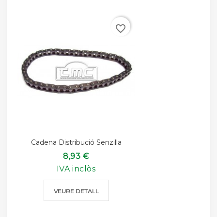
favorite_border
Cadena Distribució Senzilla
8,93 €
IVA inclòs
VEURE DETALL