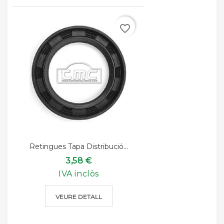
favorite_border
Retingues Tapa Distribució...
3,58 €
IVA inclòs
VEURE DETALL