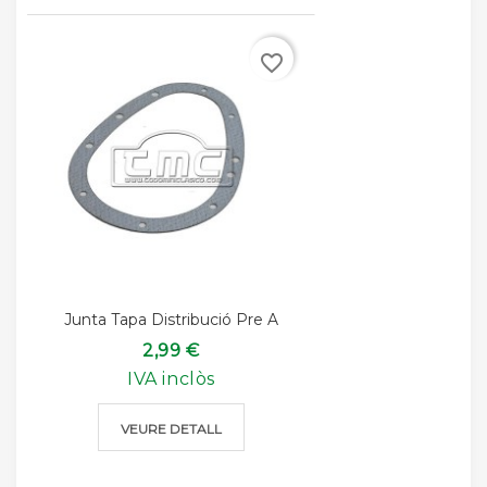
favorite_border
Junta Tapa Distribució Pre A
2,99 €
IVA inclòs
VEURE DETALL