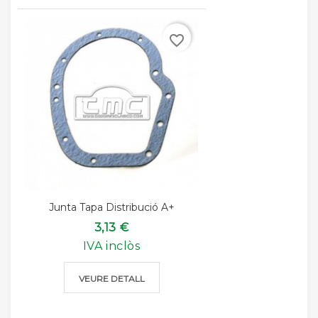
favorite_border
Junta Tapa Distribució A+
3,13 €
IVA inclòs
VEURE DETALL