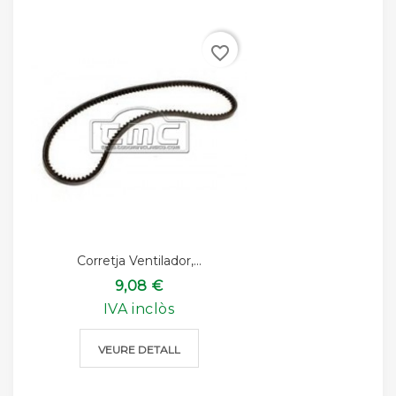
favorite_border
Corretja Ventilador,...
9,08 €
IVA inclòs
VEURE DETALL