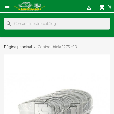

shopping_cart
(0)

search
Pàgina principal
Coixinet biela 1275 +10