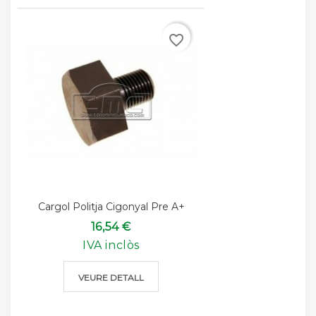
favorite_border
Cargol Politja Cigonyal Pre A+
16,54 €
IVA inclòs
VEURE DETALL