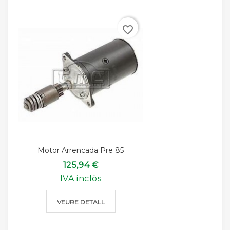
favorite_border
Motor Arrencada Pre 85
125,94 €
IVA inclòs
VEURE DETALL