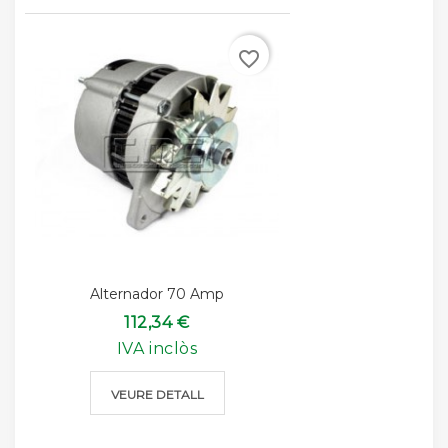
favorite_border
Alternador 70 Amp
112,34 €
IVA inclòs
VEURE DETALL