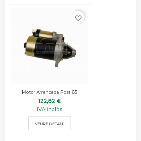
favorite_border
Motor Arrencada Post 85
122,82 €
IVA inclòs
VEURE DETALL