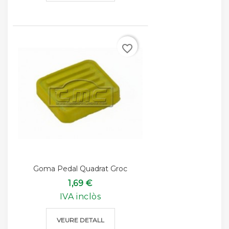
favorite_border
Goma Pedal Quadrat Groc
1,69 €
IVA inclòs
VEURE DETALL