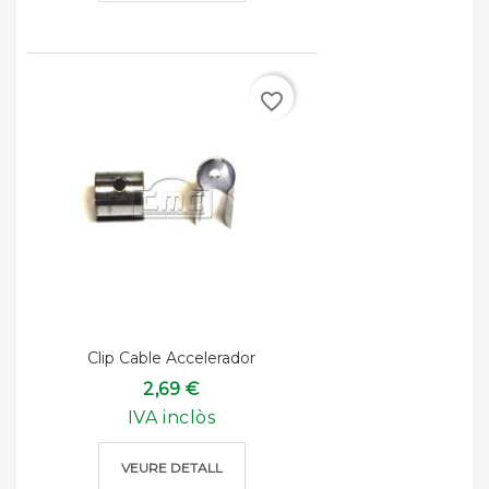
favorite_border
Clip Cable Accelerador
2,69 €
IVA inclòs
VEURE DETALL