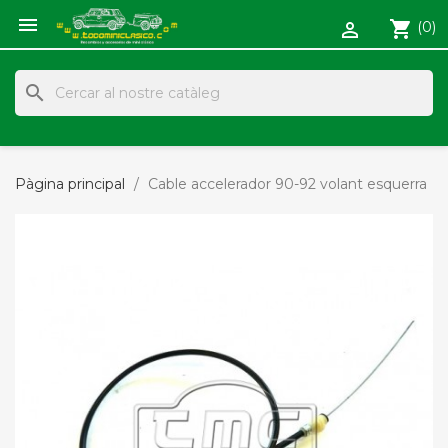

shopping_cart
(0)

search
Pàgina principal
Cable accelerador 90-92 volant esquerra