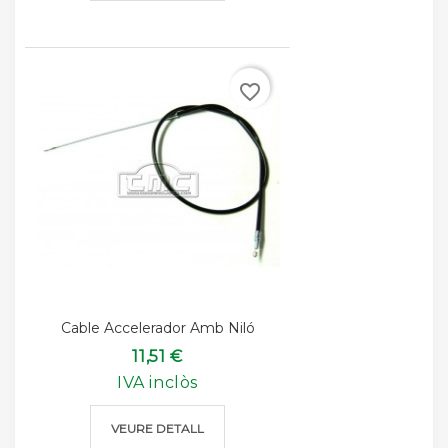
favorite_border
Cable Accelerador Amb Niló
11,51 €
IVA inclòs
VEURE DETALL