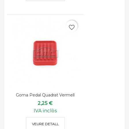
favorite_border
Goma Pedal Quadrat Vermell
2,25 €
IVA inclòs
VEURE DETALL