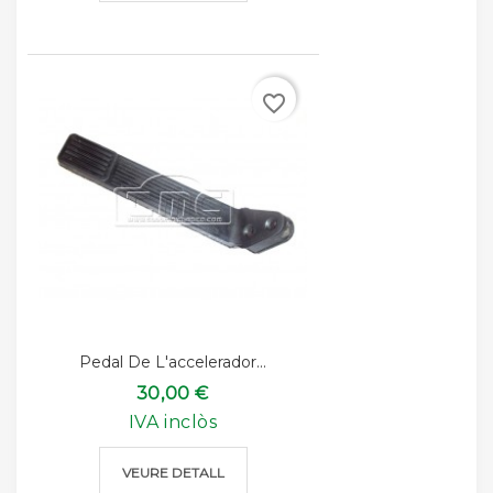
favorite_border
Pedal De L'accelerador...
30,00 €
IVA inclòs
VEURE DETALL