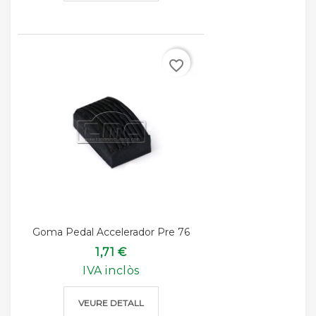
favorite_border
Goma Pedal Accelerador Pre 76
1,71 €
IVA inclòs
VEURE DETALL