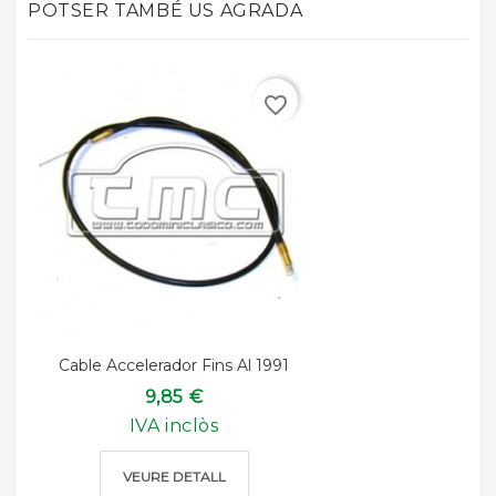
POTSER TAMBÉ US AGRADA
favorite_border
Cable Accelerador Fins Al 1991
9,85 €
IVA inclòs
VEURE DETALL