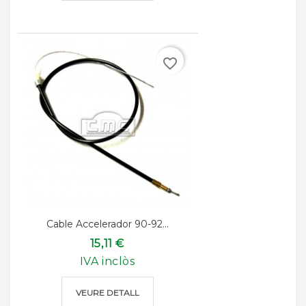
favorite_border
Cable Accelerador 90-92...
15,11 €
IVA inclòs
VEURE DETALL