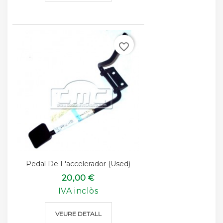
favorite_border
Pedal De L'accelerador (used)
20,00 €
IVA inclòs
VEURE DETALL