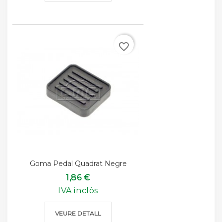
favorite_border
Goma Pedal Quadrat Negre
1,86 €
IVA inclòs
VEURE DETALL