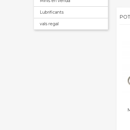
Minis en venda
Lubrificants
POT
vals regal
M