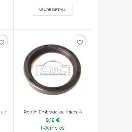
VEURE DETALL
rite_border
favorite_border
tge
Reptín Embragatge Injecció
9,16 €
IVA inclòs