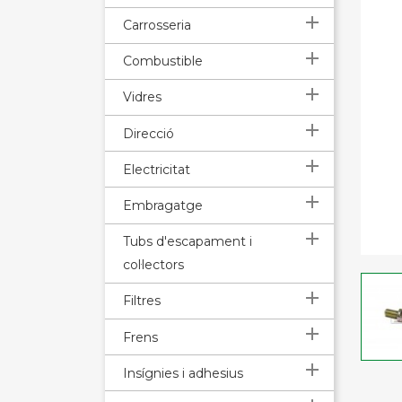

Carrosseria

Combustible

Vidres

Direcció

Electricitat

Embragatge

Tubs d'escapament i
col·lectors

Filtres

Frens

Insígnies i adhesius