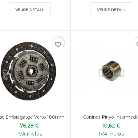
VEURE DETALL
VEURE DETALL
favorite_border
favo
isc Embragatge Verto 180mm
Coixinet Pinyó Intermedi..
76,29 €
10,62 €
IVA inclòs
IVA inclòs