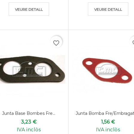
VEURE DETALL
VEURE DETALL
favorite_border
favo
Junta Base Bombes Fre...
Junta Bomba Fre/embraga
3,23 €
1,56 €
IVA inclòs
IVA inclòs