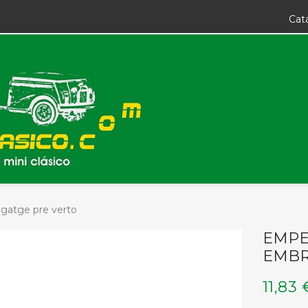
Cat
gatge pre verto
EMPE
EMBR
11,83 