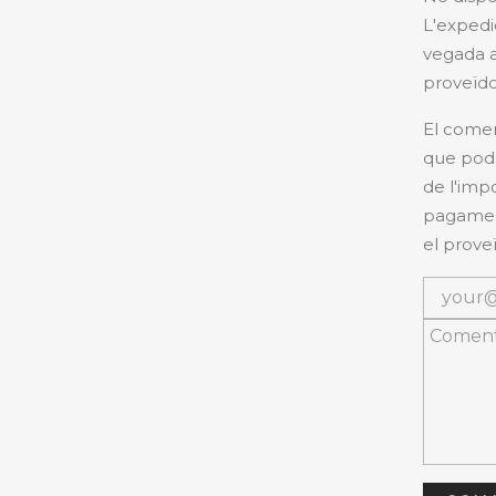
L'expedi
vegada a
proveïdo
El comer
que podr
de l'imp
pagament
el proveï