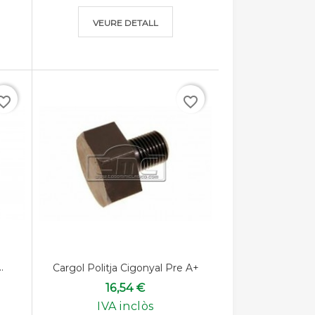
VEURE DETALL
rite_border
favorite_border
.
Cargol Politja Cigonyal Pre A+
16,54 €
IVA inclòs