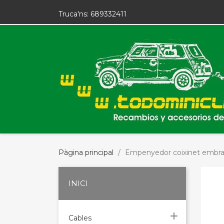
Truca'ns:
689332411
Pàgina principal
Empenyedor coixinet embra
INICI

Cables