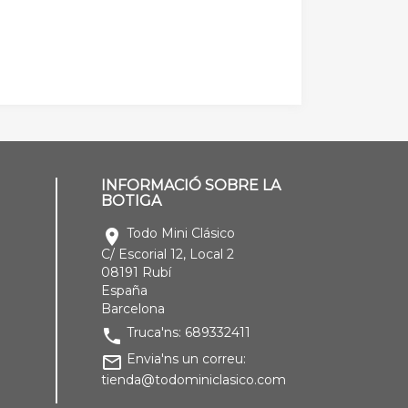
INFORMACIÓ SOBRE LA
BOTIGA
Todo Mini Clásico
location_on
C/ Escorial 12, Local 2
08191 Rubí
España
Barcelona
Truca'ns:
689332411
phone
Envia'ns un correu:
mail_outline
tienda@todominiclasico.com