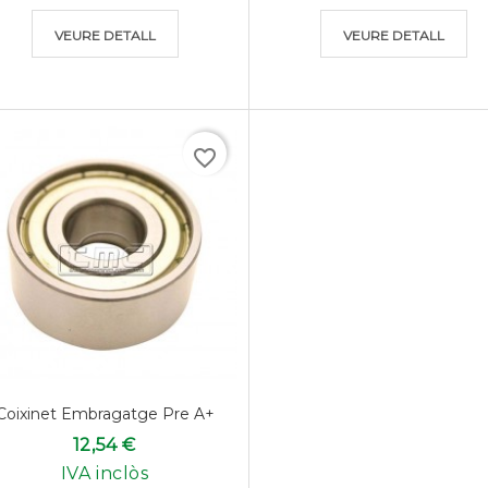
VEURE DETALL
VEURE DETALL
favorite_border
Coixinet Embragatge Pre A+
12,54 €
IVA inclòs