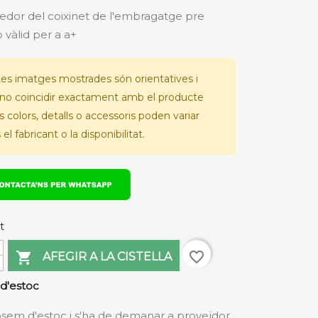
or del coixinet de l'embragatge pre
 vàlid per a a+
es imatges mostrades són orientatives i
no coincidir exactament amb el producte
Els colors, detalls o accessoris poden variar
el fabricant o la disponibilitat.
t
favorite_border

AFEGIR A LA CISTELLA
d'estoc
sem d'estoc i s'ha de demanar a proveïdor.