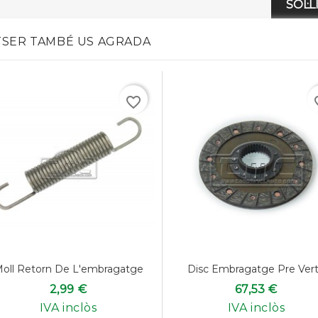
SOL·
SER TAMBÉ US AGRADA
favorite_border
favo
oll Retorn De L'embragatge
Disc Embragatge Pre Ver
2,99 €
67,53 €
IVA inclòs
IVA inclòs