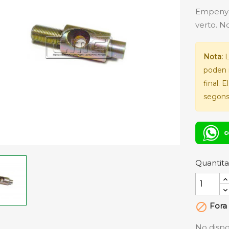
Empenyed
verto. No
Nota:
L
poden 
final. 
segons 
Quantita
Fora 

No dispo