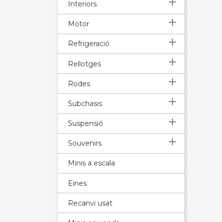

Interiors

Motor

Refrigeració

Rellotges

Rodes

Subchasis

Suspensió

Souvenirs
Minis a escala
Eines
Recanvi usat