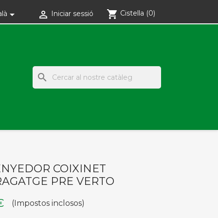
shopping_cart
Cistella
(0)


alà
Iniciar sessió
search
NYEDOR COIXINET
AGATGE PRE VERTO
€
(Impostos inclosos)