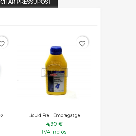
LICITAR PRESSUPOST
rite_border
favorite_border
to
Líquid Fre I Embragatge
4,90 €
IVA inclòs