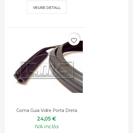
VEURE DETALL
favorite_border
Goma Guia Vidre Porta Dreta
24,05 €
IVA inclòs