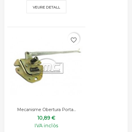
VEURE DETALL
favorite_border
Mecanisme Obertura Porta...
10,89 €
IVA inclòs