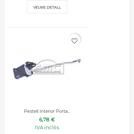
VEURE DETALL
favorite_border
Pestell Interior Porta...
6,78 €
IVA inclòs