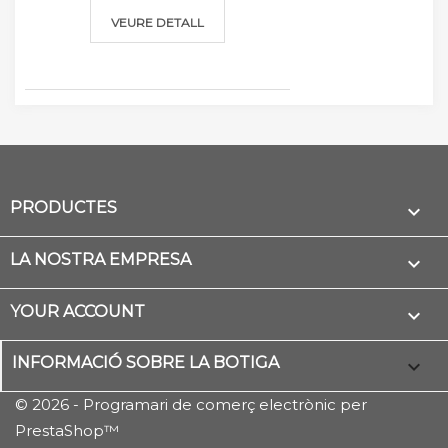
VEURE DETALL
PRODUCTES

LA NOSTRA EMPRESA

YOUR ACCOUNT

INFORMACIÓ SOBRE LA BOTIGA
keyboard_arrow_down
© 2026 - Programari de comerç electrònic per
PrestaShop™