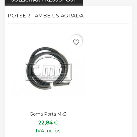
POTSER TAMBÉ US AGRADA
favorite_border
Goma Porta Mk3
22,84 €
IVA inclòs