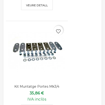
VEURE DETALL
favorite_border
Kit Muntatge Portes Mk3/4
35,86 €
IVA inclòs