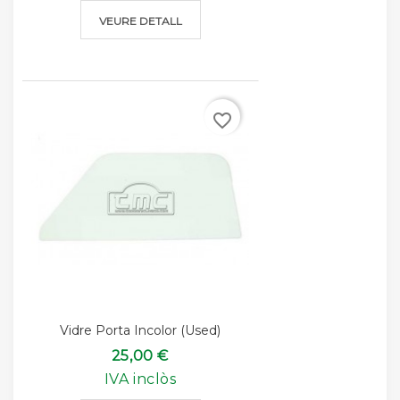
VEURE DETALL
favorite_border
Vidre Porta Incolor (used)
25,00 €
IVA inclòs