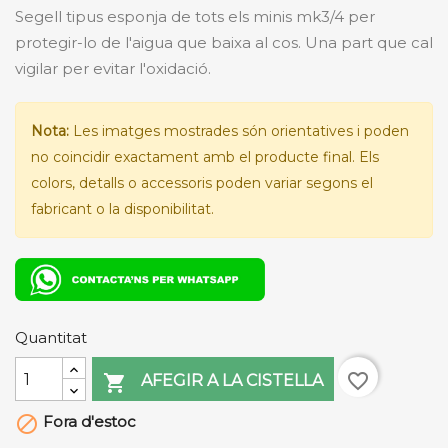
Segell tipus esponja de tots els minis mk3/4 per
protegir-lo de l'aigua que baixa al cos. Una part que cal
vigilar per evitar l'oxidació.
Nota:
Les imatges mostrades són orientatives i poden
no coincidir exactament amb el producte final. Els
colors, detalls o accessoris poden variar segons el
fabricant o la disponibilitat.
Quantitat
favorite_border

AFEGIR A LA CISTELLA
Fora d'estoc
