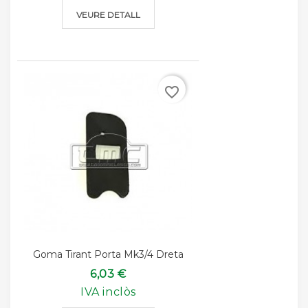
VEURE DETALL
favorite_border
Goma Tirant Porta Mk3/4 Dreta
6,03 €
IVA inclòs