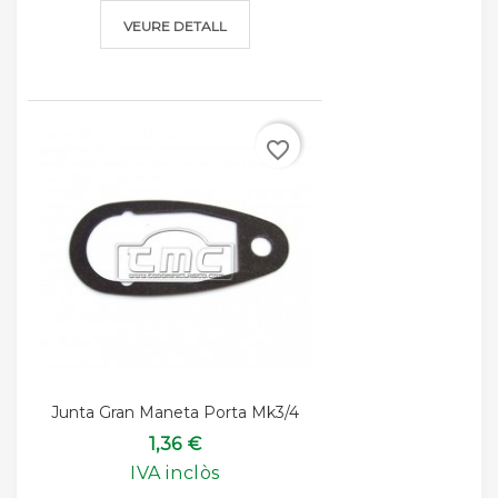
VEURE DETALL
favorite_border
Junta Gran Maneta Porta Mk3/4
1,36 €
IVA inclòs