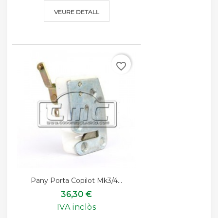
VEURE DETALL
favorite_border
Pany Porta Copilot Mk3/4...
36,30 €
IVA inclòs