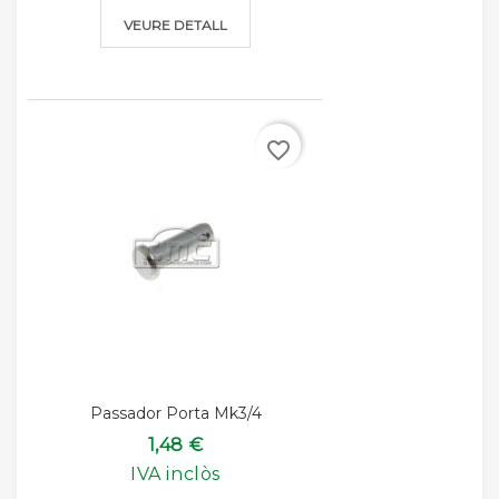
VEURE DETALL
favorite_border
Passador Porta Mk3/4
1,48 €
IVA inclòs