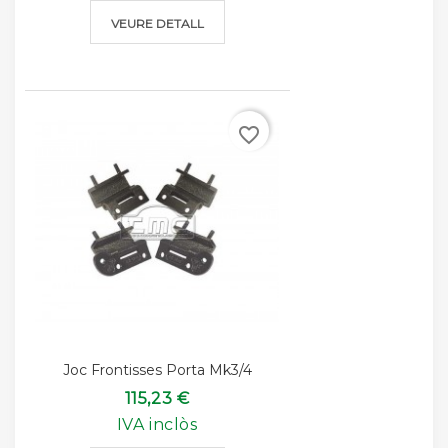
VEURE DETALL
favorite_border
Joc Frontisses Porta Mk3/4
115,23 €
IVA inclòs