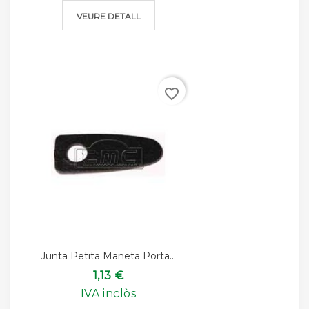
VEURE DETALL
favorite_border
Junta Petita Maneta Porta...
1,13 €
IVA inclòs