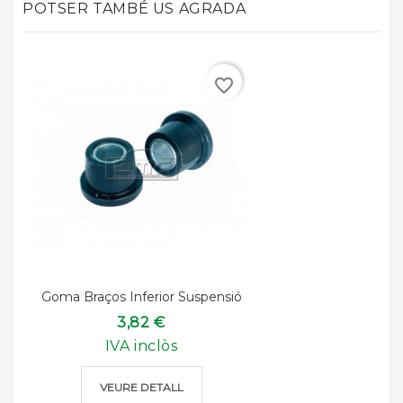
POTSER TAMBÉ US AGRADA
favorite_border
Goma Braços Inferior Suspensió
3,82 €
IVA inclòs
VEURE DETALL