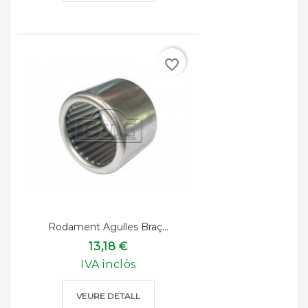
favorite_border
Rodament Agulles Braç...
13,18 €
IVA inclòs
VEURE DETALL