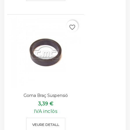
favorite_border
Goma Braç Suspensió
3,39 €
IVA inclòs
VEURE DETALL