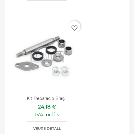
favorite_border
Kit Reparació Braç...
24,18 €
IVA inclòs
VEURE DETALL