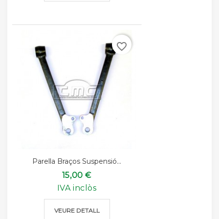
favorite_border
Parella Braços Suspensió...
15,00 €
IVA inclòs
VEURE DETALL