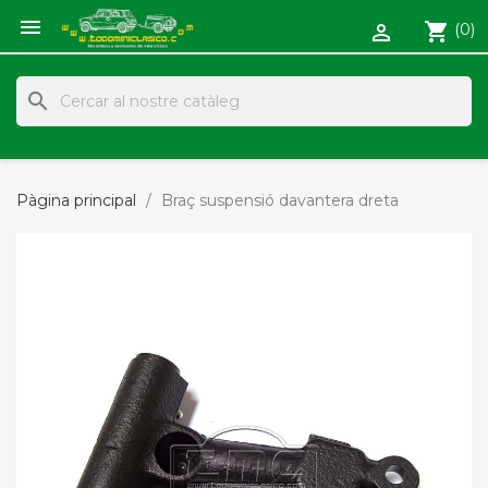

shopping_cart
(0)

search
Pàgina principal
Braç suspensió davantera dreta