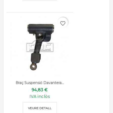
favorite_border
Braç Suspensió Davantera...
94,83 €
IVA inclòs
VEURE DETALL