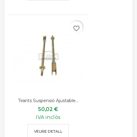
favorite_border
Tirants Suspensió Ajustable...
50,02 €
IVA inclòs
VEURE DETALL