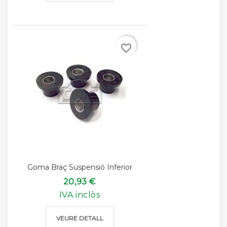
favorite_border
Goma Braç Suspensió Inferior
20,93 €
IVA inclòs
VEURE DETALL