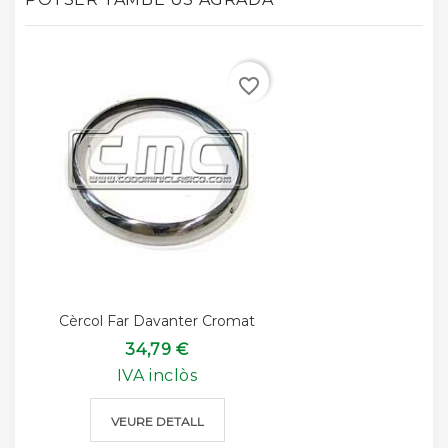
favorite_border
Cèrcol Far Davanter Cromat
34,79 €
IVA inclòs
VEURE DETALL