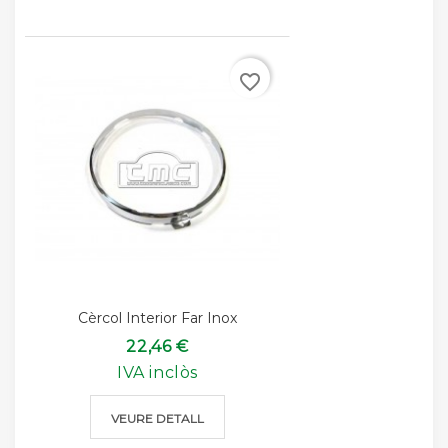
favorite_border
Cèrcol Interior Far Inox
22,46 €
IVA inclòs
VEURE DETALL