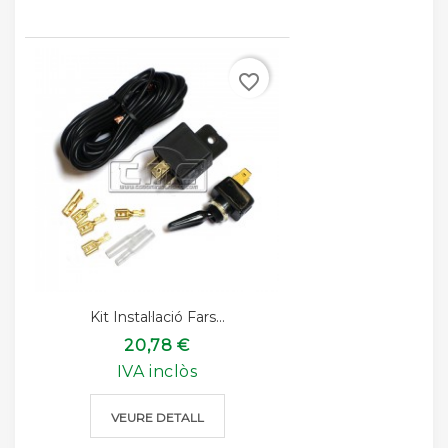
favorite_border
Kit Instal·lació Fars...
20,78 €
IVA inclòs
VEURE DETALL