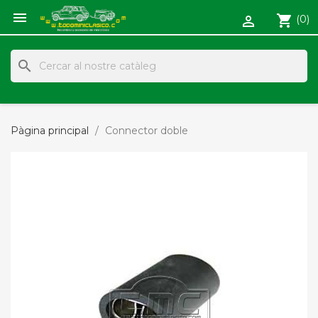

shopping_cart
(0)

search
Pàgina principal
Connector doble