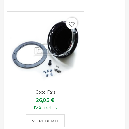
favorite_border
Coco Fars
26,03 €
IVA inclòs
VEURE DETALL