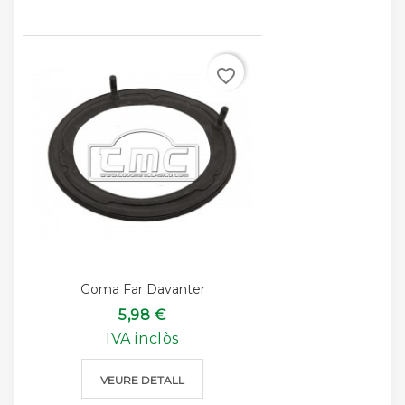
favorite_border
Goma Far Davanter
5,98 €
IVA inclòs
VEURE DETALL