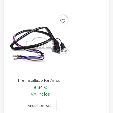
favorite_border
Pre Instal·lació Far Amb...
18,34 €
IVA inclòs
VEURE DETALL