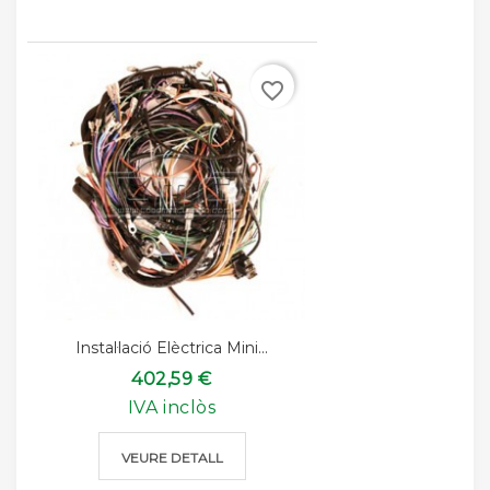
favorite_border
Instal·lació Elèctrica Mini...
402,59 €
IVA inclòs
VEURE DETALL