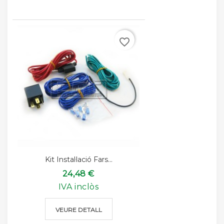
favorite_border
Kit Instal·lació Fars...
24,48 €
IVA inclòs
VEURE DETALL