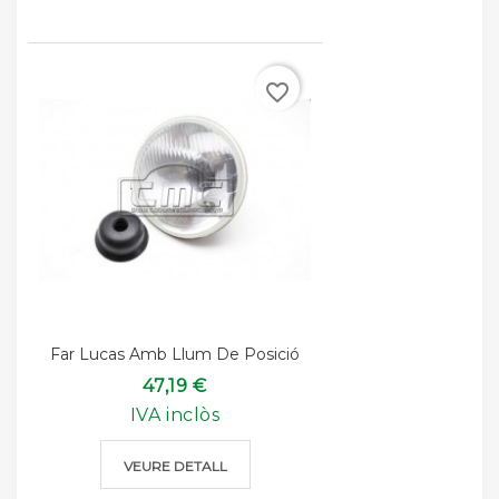
favorite_border
Far Lucas Amb Llum De Posició
47,19 €
IVA inclòs
VEURE DETALL