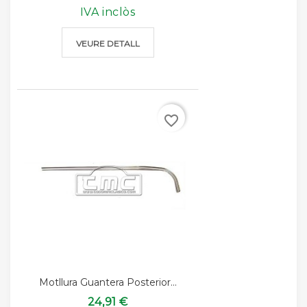
IVA inclòs
VEURE DETALL
favorite_border
Motllura Guantera Posterior...
24,91 €