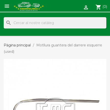

shopping_cart
(0)

search
Pàgina principal
Motllura guantera del darrere esquerre
(used)