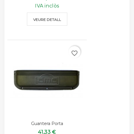
IVA inclòs
VEURE DETALL
favorite_border
Guantera Porta
41,33 €