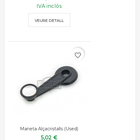
IVA inclòs
VEURE DETALL
favorite_border
Maneta Alçacristalls (used)
5,02 €