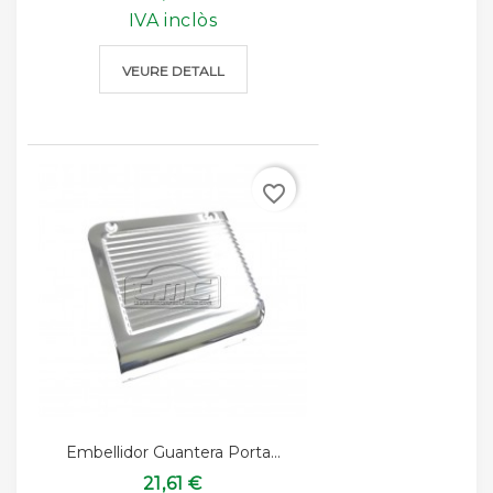
IVA inclòs
VEURE DETALL
favorite_border
Embellidor Guantera Porta...
21,61 €