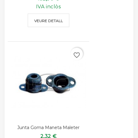
IVA inclòs
VEURE DETALL
favorite_border
Junta Goma Maneta Maleter
2,32 €