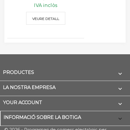
IVA inclòs
VEURE DETALL
PRODUCTES

LA NOSTRA EMPRESA

YOUR ACCOUNT

INFORMACIÓ SOBRE LA BOTIGA
keyboard_arrow_down
© 2026 - Programari de comerç electrònic per