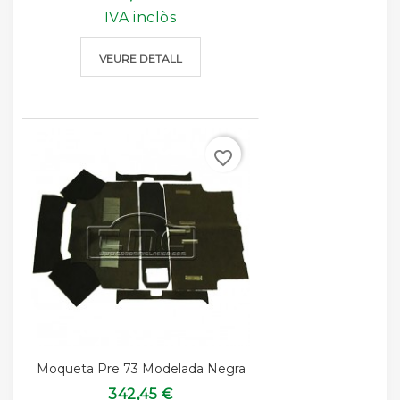
IVA inclòs
VEURE DETALL
favorite_border
Moqueta Pre 73 Modelada Negra
342,45 €