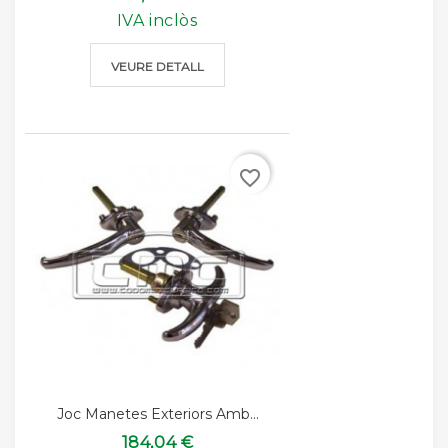
IVA inclòs
VEURE DETALL
favorite_border
Joc Manetes Exteriors Amb...
184,04 €