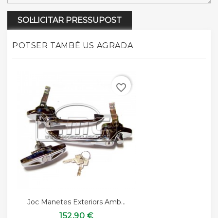
SOL·LICITAR PRESSUPOST
POTSER TAMBÉ US AGRADA
favorite_border
Joc Manetes Exteriors Amb...
152,90 €