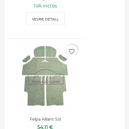
IVA inclòs
VEURE DETALL
favorite_border
Felpa Aïllant Sòl
54,11 €