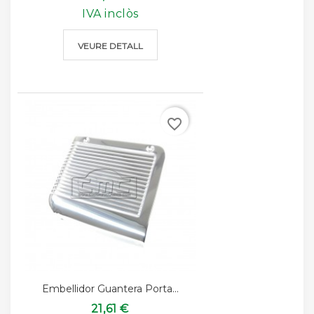
IVA inclòs
VEURE DETALL
favorite_border
Embellidor Guantera Porta...
21,61 €