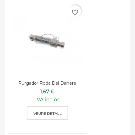
favorite_border
Purgador Roda Del Darrere
1,67 €
IVA inclòs
VEURE DETALL