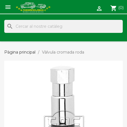

shopping_cart
(0)

search
Pàgina principal
Vàlvula cromada roda