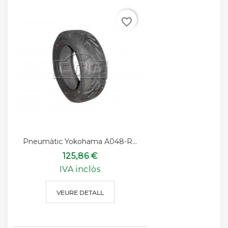
favorite_border
Pneumàtic Yokohama A048-R...
125,86 €
IVA inclòs
VEURE DETALL