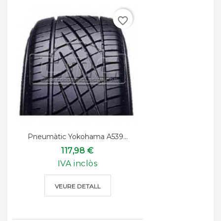
favorite_border
Pneumàtic Yokohama A539...
117,98 €
IVA inclòs
VEURE DETALL