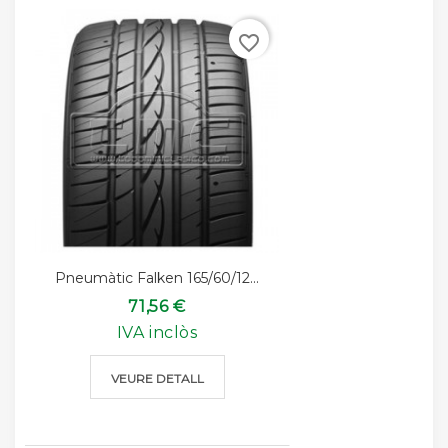
favorite_border
Pneumàtic Falken 165/60/12...
71,56 €
IVA inclòs
VEURE DETALL