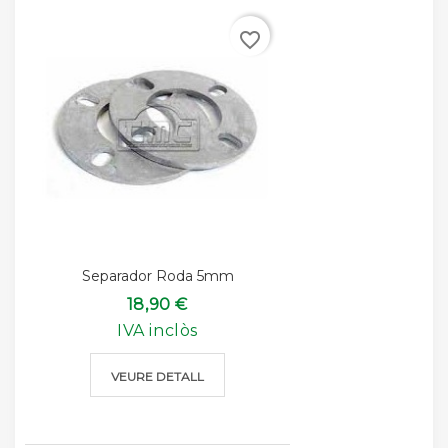
favorite_border
Separador Roda 5mm
18,90 €
IVA inclòs
VEURE DETALL