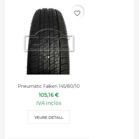
favorite_border
Pneumàtic Falken 145/80/10
105,16 €
IVA inclòs
VEURE DETALL