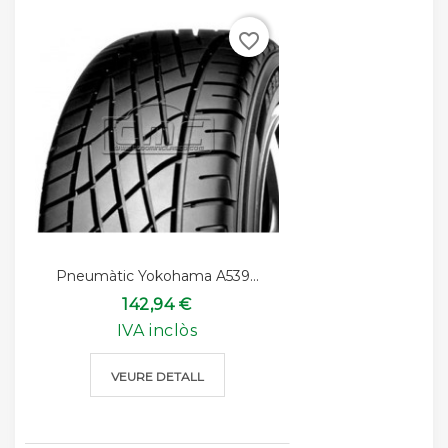
favorite_border
Pneumàtic Yokohama A539...
142,94 €
IVA inclòs
VEURE DETALL