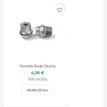
favorite_border
Femella Roda Oberta
4,08 €
IVA inclòs
VEURE DETALL