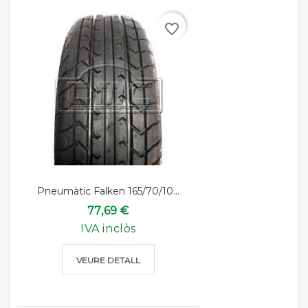
favorite_border
Pneumàtic Falken 165/70/10...
77,69 €
IVA inclòs
VEURE DETALL