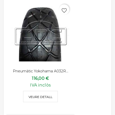
favorite_border
Pneumàtic Yokohama A032R...
116,00 €
IVA inclòs
VEURE DETALL