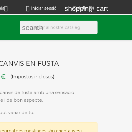
shopping_cart


Cistella
(0)
alà
Iniciar sessió
search
CANVIS EN FUSTA
 €
(Impostos inclosos)
anvis de fusta amb una sensació
e i de bon aspecte.
pot variar de to.
es imatges mostrades són orientatives i