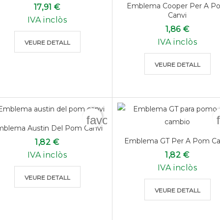
Emblema Cooper Per A P
17,91 €
Canvi
IVA inclòs
1,86 €
IVA inclòs
VEURE DETALL
VEURE DETALL
favorite_border
blema Austin Del Pom Canvi
Emblema GT Per A Pom Ca
1,82 €
IVA inclòs
1,82 €
IVA inclòs
VEURE DETALL
VEURE DETALL