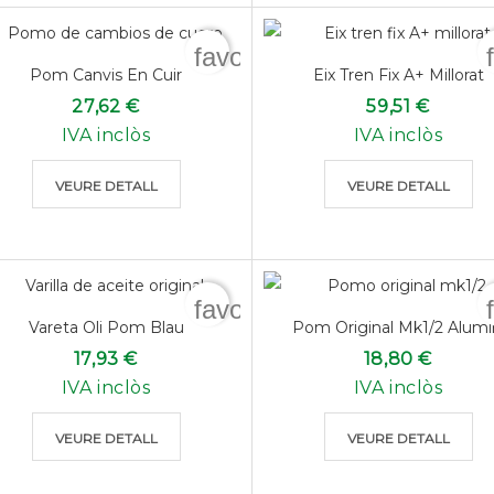
favorite_border
Pom Canvis En Cuir
Eix Tren Fix A+ Millorat
27,62 €
59,51 €
IVA inclòs
IVA inclòs
VEURE DETALL
VEURE DETALL
favorite_border
Vareta Oli Pom Blau
Pom Original Mk1/2 Alumi
17,93 €
18,80 €
IVA inclòs
IVA inclòs
VEURE DETALL
VEURE DETALL