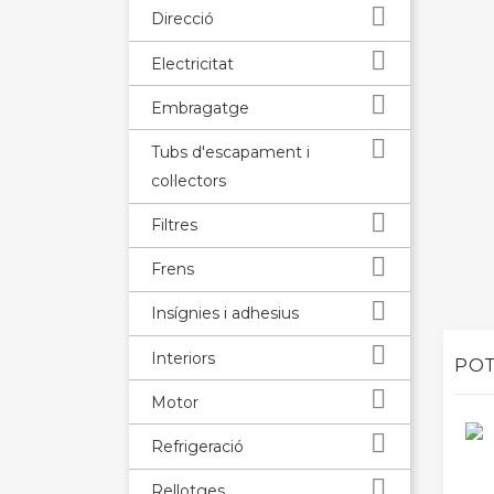

Direcció

Electricitat

Embragatge

Tubs d'escapament i
col·lectors

Filtres

Frens

Insígnies i adhesius

Interiors
POT

Motor

Refrigeració

Rellotges