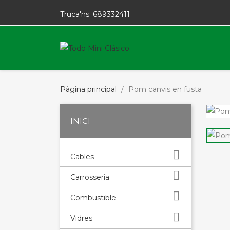
Truca'ns:
689332411
Pàgina principal
Pom canvis en fusta
INICI

Cables

Carrosseria

Combustible

Vidres