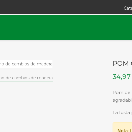
Cat
POM 
34,97
Pom de c
agradabl
La fusta 
Nota:
L