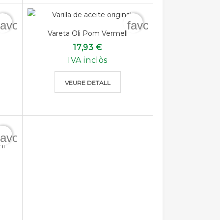
favorite_border
favorite_border
Vareta Oli Pom Vermell
17,93 €
IVA inclòs
VEURE DETALL
favorite_border
ni