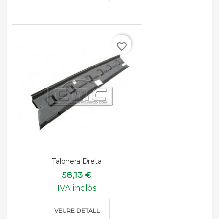
favorite_border
Talonera Dreta
58,13 €
IVA inclòs
VEURE DETALL