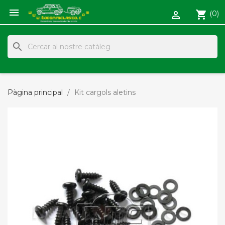

shopping_cart
(0)

search
Pàgina principal
Kit cargols aletins