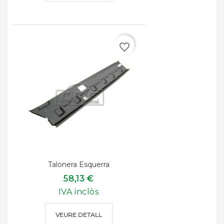
favorite_border
Talonera Esquerra
58,13 €
IVA inclòs
VEURE DETALL