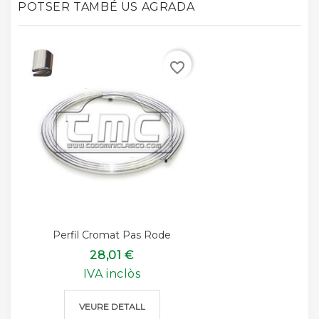
POTSER TAMBÉ US AGRADA
favorite_border
Perfil Cromat Pas Rode
28,01 €
IVA inclòs
VEURE DETALL