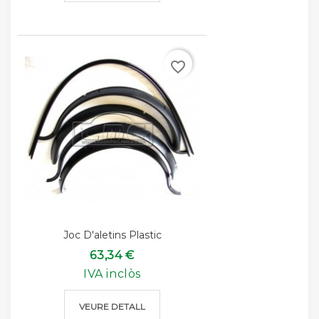
favorite_border
Joc D'aletins Plastic
63,34 €
IVA inclòs
VEURE DETALL