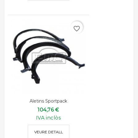
favorite_border
Aletins Sportpack
104,76 €
IVA inclòs
VEURE DETALL