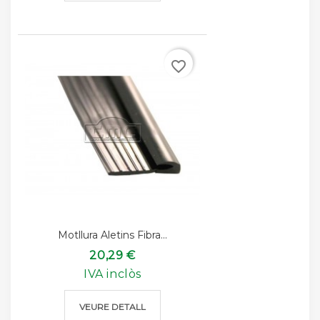
favorite_border
Motllura Aletins Fibra...
20,29 €
IVA inclòs
VEURE DETALL