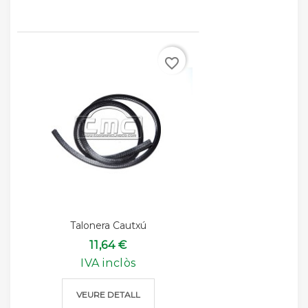
favorite_border
Talonera Cautxú
11,64 €
IVA inclòs
VEURE DETALL