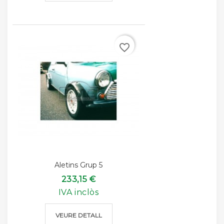
favorite_border
Aletins Grup 5
233,15 €
IVA inclòs
VEURE DETALL