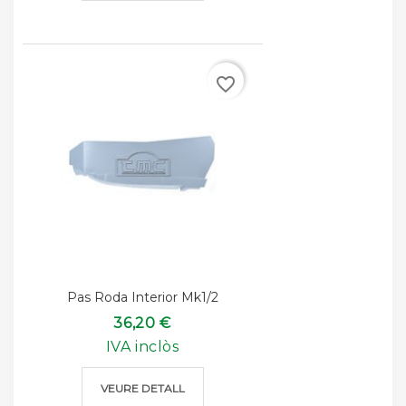
favorite_border
Pas Roda Interior Mk1/2
36,20 €
IVA inclòs
VEURE DETALL