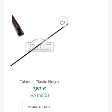
favorite_border
Talonera Plàstic Negra
7,83 €
IVA inclòs
VEURE DETALL