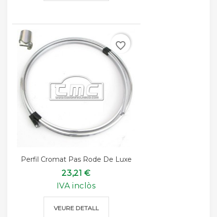
favorite_border
Perfil Cromat Pas Rode De Luxe
23,21 €
IVA inclòs
VEURE DETALL