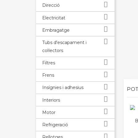

Direcció

Electricitat

Embragatge

Tubs d'escapament i
col·lectors

Filtres

Frens

Insígnies i adhesius
POT

Interiors

Motor
B

Refrigeració

Rellotges