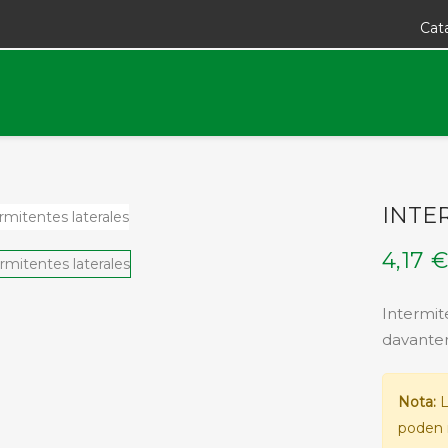
Cat
INTE
4,17 
Intermit
davanter
Nota:
L
poden 