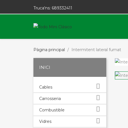
Truca'ns:
689332411
Pàgina principal
Intermitent lateral fumat
INICI

Cables

Carrosseria

Combustible

Vidres