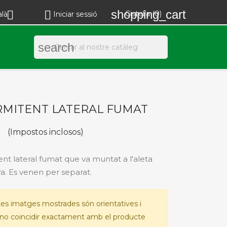
shopping_cart


Cistella
(0)
alà
Iniciar sessió
search
RMITENT LATERAL FUMAT
€
(Impostos inclosos)
ent lateral fumat que va muntat a l'aleta
a. Es venen per separat.
es imatges mostrades són orientatives i
no coincidir exactament amb el producte