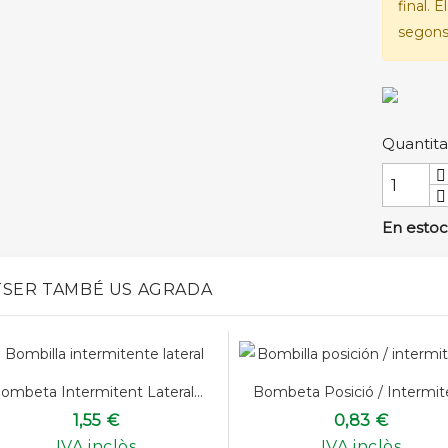
final. 
segons 
Quantita
En estoc
SER TAMBÉ US AGRADA
ombeta Intermitent Lateral...
Bombeta Posició / Intermit
1,55 €
0,83 €
IVA inclòs
IVA inclòs