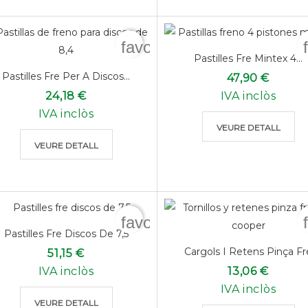
favorite_border
Pastilles Fre Mintex 4...
Pastilles Fre Per A Discos...
47,90 €
24,18 €
IVA inclòs
IVA inclòs
VEURE DETALL
VEURE DETALL
favorite_border
Pastilles Fre Discos De 7,5
Cargols I Retens Pinça Fr
51,15 €
IVA inclòs
13,06 €
IVA inclòs
VEURE DETALL