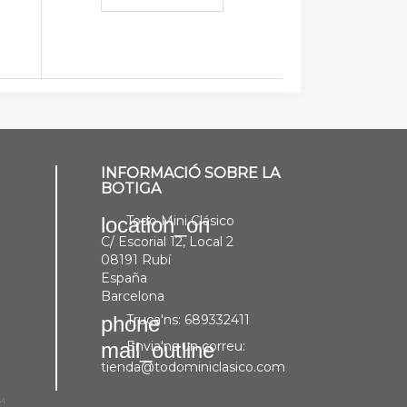
INFORMACIÓ SOBRE LA
BOTIGA
Todo Mini Clásico
location_on
C/ Escorial 12, Local 2
08191 Rubí
España
Barcelona
Truca'ns:
689332411
phone
Envia'ns un correu:
mail_outline
tienda@todominiclasico.com
™