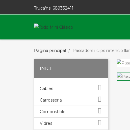
Truca'ns:
689332411
Pàgina principal
Passadors i clips retenció lla
INICI

Cables

Carrosseria

Combustible

Vidres