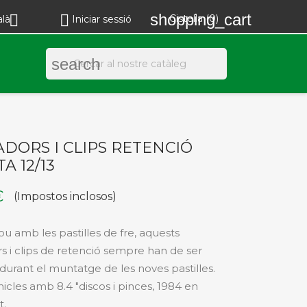
shopping_cart


Cistella
(0)
alà
Iniciar sessió
search
ADORS I CLIPS RETENCIÓ
A 12/13
€
(Impostos inclosos)
ou amb les pastilles de fre, aquests
s i clips de retenció sempre han de ser
 durant el muntatge de les noves pastilles.
hicles amb 8.4 "discos i pinces, 1984 en
t.