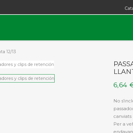
Cat
nta 12/13
PASS
LLANT
6,64 
No s'incl
passador
canviats
Per a ve
endavan