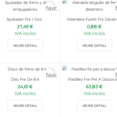
favorite_border
Ajustador Fre I Dos...
Volandera Fuetó Fre Davan
27,49 €
0,88 €
IVA inclòs
IVA inclòs
VEURE DETALL
VEURE DETALL
favorite_border
Disc Fre De 8.4
Pastilles Fre Per A Discos 
24,61 €
63,83 €
IVA inclòs
IVA inclòs
VEURE DETALL
VEURE DETALL