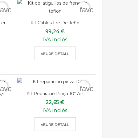
favorite_border
favorite_border
ter
Kit Cables Fre De Tefló
99,24 €
IVA inclòs
VEURE DETALL
favorite_border
favorite_border
8,4
Kit Reparació Pinça 10" AP
22,65 €
IVA inclòs
VEURE DETALL