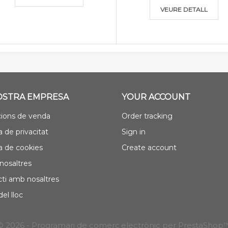
VEURE DETALL
OSTRA EMPRESA
YOUR ACCOUNT
ions de venda
Order tracking
a de privacitat
Sign in
ca de cookies
Create account
nosaltres
ti amb nosaltres
el lloc
© 2026 - Programari de comerç electrònic per PrestaShop