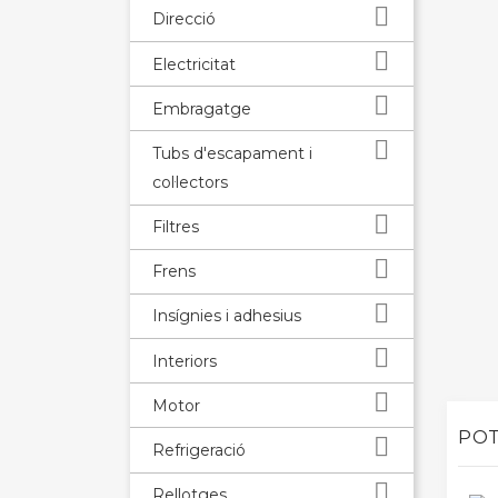

Direcció

Electricitat

Embragatge

Tubs d'escapament i
col·lectors

Filtres

Frens

Insígnies i adhesius

Interiors

Motor
POT

Refrigeració

Rellotges