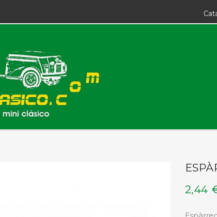
Cat
ESPÀ
2,44 
Espàrrecs