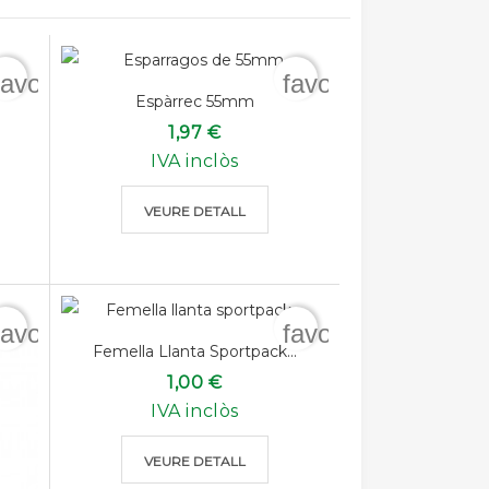
favorite_border
favorite_border
Espàrrec 55mm
1,97 €
IVA inclòs
VEURE DETALL
favorite_border
favorite_border
Femella Llanta Sportpack...
1,00 €
IVA inclòs
VEURE DETALL