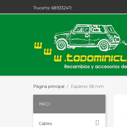
Truca'ns:
689332411
Pàgina principal
Espàrrec 58 mm
INICI

Cables