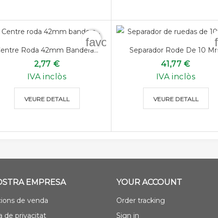
favorite_border
entre Roda 42mm Bandera...
Separador Rode De 10 M
2,77 €
41,77 €
IVA inclòs
IVA inclòs
VEURE DETALL
VEURE DETALL
OSTRA EMPRESA
YOUR ACCOUNT
ions de venda
Order tracking
a de privacitat
Sign in