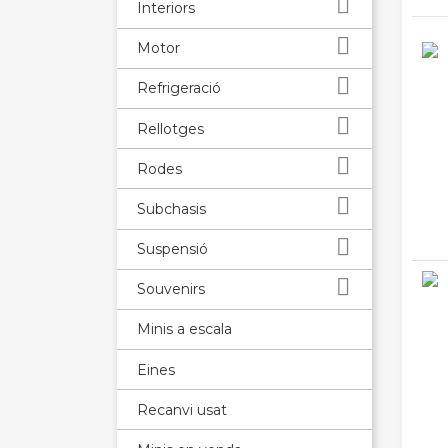

Interiors

Motor

Refrigeració

Rellotges

Rodes

Subchasis

Suspensió

Souvenirs
Minis a escala
Eines
Recanvi usat