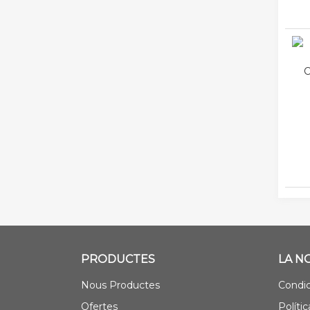
C
PRODUCTES
LA N
Nous Productes
Condic
Ofertes
Polític