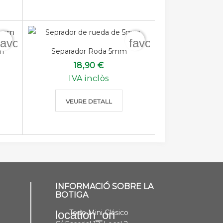
favorite_border
favorite_border
m
Separador Roda 5mm
18,90 €
IVA inclòs
VEURE DETALL
INFORMACIÓ SOBRE LA
BOTIGA
Todo Mini Clásico
location_on