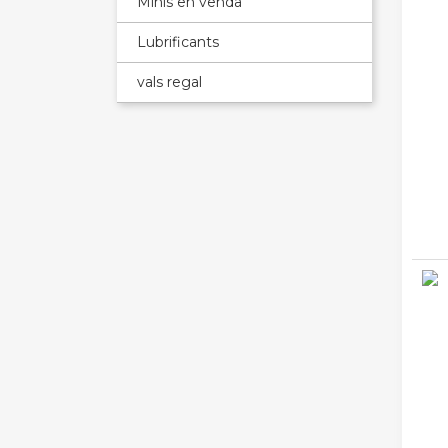
Minis en venda
Lubrificants
vals regal