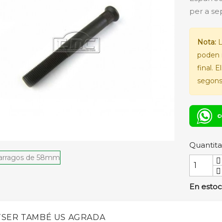
per a se
Nota:
L
poden 
final. 
segons 
Quantita
En estoc
SER TAMBÉ US AGRADA