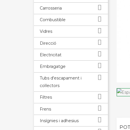

Carrosseria

Combustible

Vidres

Direcció

Electricitat

Embragatge

Tubs d'escapament i
col·lectors

Filtres

Frens

Insígnies i adhesius
POT