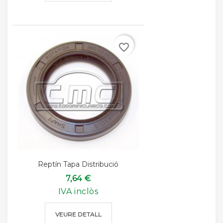
favorite_border
Reptín Tapa Distribució
7,64 €
IVA inclòs
VEURE DETALL