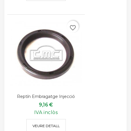
favorite_border
Reptín Embragatge Injecció
9,16 €
IVA inclòs
VEURE DETALL