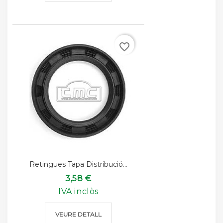
favorite_border
Retingues Tapa Distribució...
3,58 €
IVA inclòs
VEURE DETALL