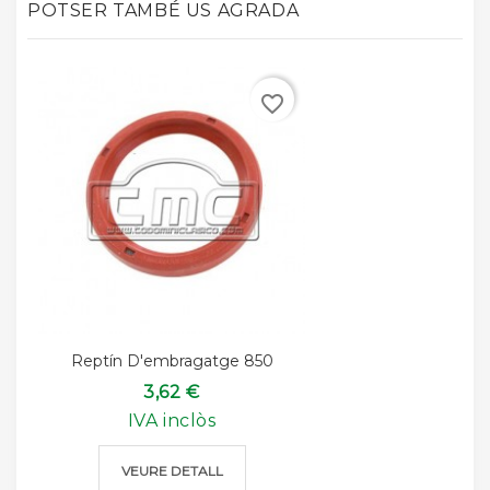
POTSER TAMBÉ US AGRADA
favorite_border
Reptín D'embragatge 850
3,62 €
IVA inclòs
VEURE DETALL