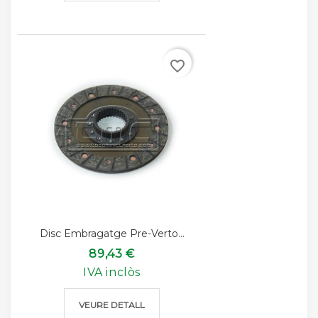
favorite_border
Disc Embragatge Pre-Verto...
89,43 €
IVA inclòs
VEURE DETALL