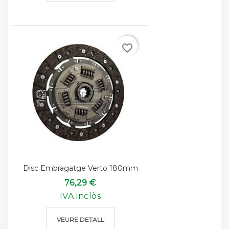
favorite_border
Disc Embragatge Verto 180mm
76,29 €
IVA inclòs
VEURE DETALL