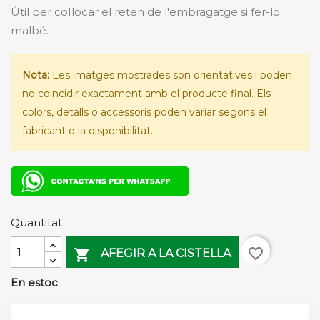
Útil per col·locar el reten de l'embragatge si fer-lo
malbé.
Nota:
Les imatges mostrades són orientatives i poden
no coincidir exactament amb el producte final. Els
colors, detalls o accessoris poden variar segons el
fabricant o la disponibilitat.
Quantitat
favorite_border

AFEGIR A LA CISTELLA
En estoc