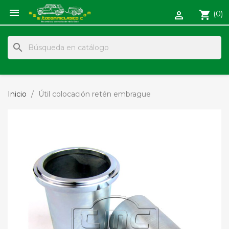

shopping_cart
(0)

search
Inicio
Útil colocación retén embrague