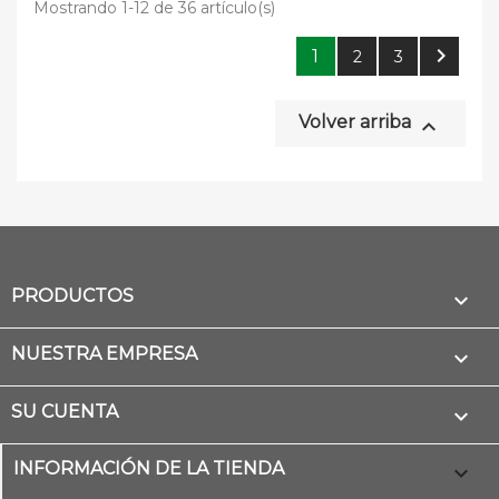
Mostrando 1-12 de 36 artículo(s)

1
2
3
Volver arriba

PRODUCTOS

NUESTRA EMPRESA

SU CUENTA

INFORMACIÓN DE LA TIENDA
keyboard_arrow_down