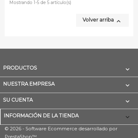
Mostrando 1-5 de 5 artículo(s)
Volver arriba

PRODUCTOS

NUESTRA EMPRESA

SU CUENTA

INFORMACIÓN DE LA TIENDA
keyboard_arrow_down
© 2026 - Software Ecommerce desarrollado por
PrestaShop™