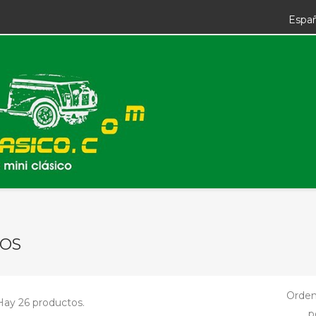
Espa
OS
Orden
Hay 26 productos.
p