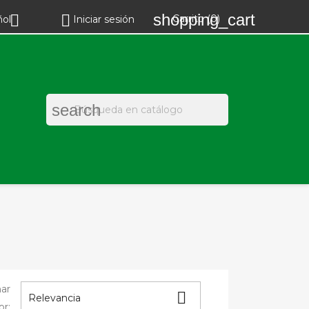
shopping_cart


Carrito
(0)
ñol
Iniciar sesión
search
ar

Relevancia
or: