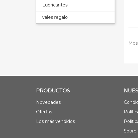
Lubricantes
vales regalo
Most
PRODUCTOS
NUES
Novedades
Condic
Ofertas
Políti
Los más vendidos
Políti
Sobre 