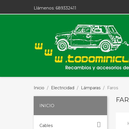
Llámenos:
689332411
Inicio
Electricidad
Lámparas
Faros
FAR
INICIO

Cables