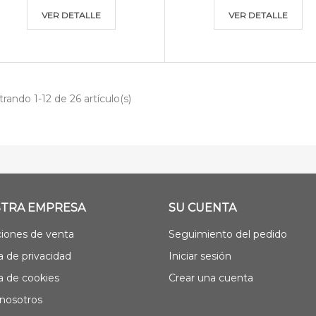
VER DETALLE
VER DETALLE
rando 1-12 de 26 artículo(s)
TRA EMPRESA
SU CUENTA
iones de venta
Seguimiento del pedido
ca de privacidad
Iniciar sesión
ca de cookies
Crear una cuenta
nosotros