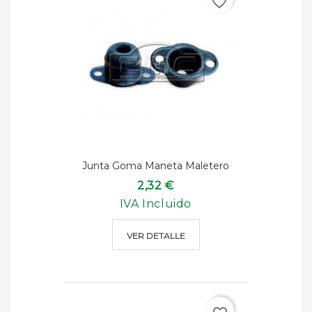
favorite_border
Junta Goma Maneta Maletero
2,32 €
IVA Incluido
VER DETALLE