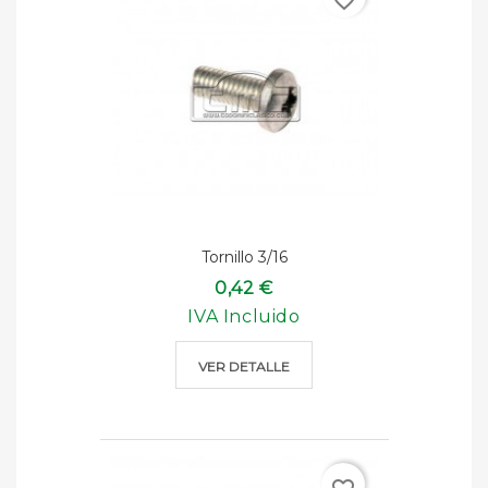
favorite_border
Tornillo 3/16
0,42 €
IVA Incluido
VER DETALLE