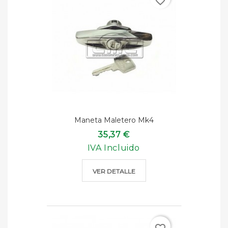
favorite_border
Maneta Maletero Mk4
35,37 €
IVA Incluido
VER DETALLE