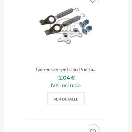
favorite_border
Cierres Competición Puerta...
12,04 €
IVA Incluido
VER DETALLE
favorite_border