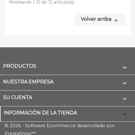
Mostrando 1-12 de 12 artículo(s)
Volver arriba

PRODUCTOS

NUESTRA EMPRESA

SU CUENTA

INFORMACIÓN DE LA TIENDA
keyboard_arrow_down
© 2026 - Software Ecommerce desarrollado por
PrestaShop™