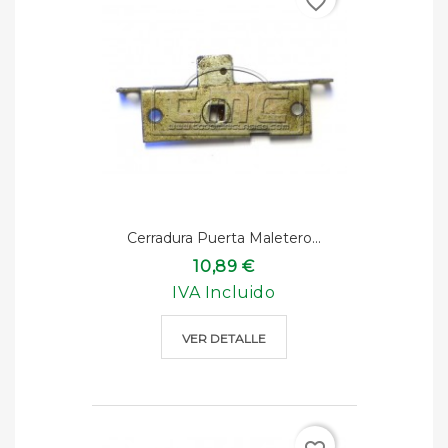
favorite_border
Cerradura Puerta Maletero...
10,89 €
IVA Incluido
VER DETALLE