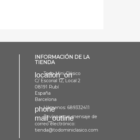
INFORMACIÓN DE LA
TIENDA
Todo Mini Clásico
location_on
C/ Escorial 12, Local 2
08191 Rubí
España
Barcelona
Llámenos:
689332411
phone
Envíenos un mensaje de
mail_outline
correo electrónico:
tienda@todominiclasico.com