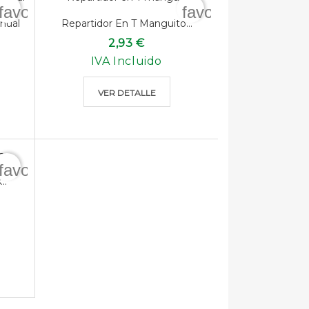
favorite_border
favorite_border
nual
Repartidor En T Manguito...
2,93 €
IVA Incluido
VER DETALLE
favorite_border
..