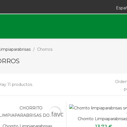
Espa
Limpiaparabrisas
Chorros
ORROS
Orden
Hay 11 productos.
p
favorite_border
Chorrito Limpiaparabrisas.
Chorrito Limpiaparabrisas...
13,72 €