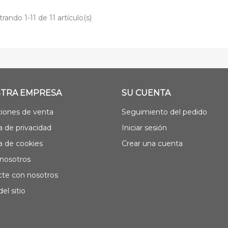
rando 1-11 de 11 artículo(s)
TRA EMPRESA
SU CUENTA
iones de venta
Seguimiento del pedido
ca de privacidad
Iniciar sesión
ca de cookies
Crear una cuenta
nosotros
te con nosotros
el sitio