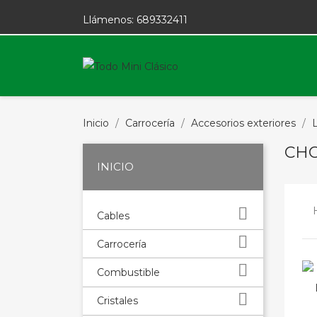
Llámenos:
689332411
Inicio
Carrocería
Accesorios exteriores
CH
INICIO

Cables

Carrocería

Combustible

Cristales