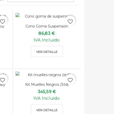
avorite_border
favorite_border
os)
Cono Goma Suspensión
86,83 €
IVA Incluido
VER DETALLE
avorite_border
favorite_border
lly
Kit Muelles Negros (std)
345,59 €
IVA Incluido
VER DETALLE