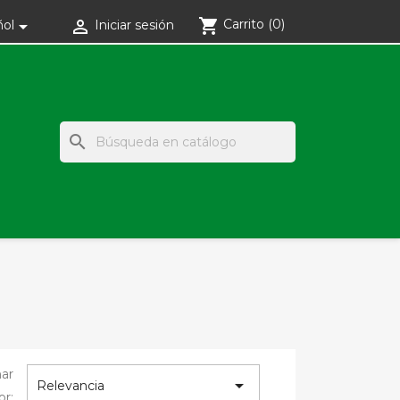
shopping_cart
Carrito
(0)


ñol
Iniciar sesión
search
ar

Relevancia
or: