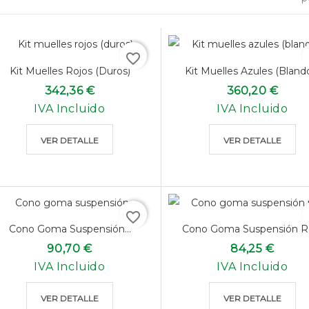
favorite_border
f
Kit Muelles Rojos (duros)
Kit Muelles Azules (bland
342,36 €
360,20 €
IVA Incluido
IVA Incluido
VER DETALLE
VER DETALLE
favorite_border
f
Cono Goma Suspensión...
Cono Goma Suspensión Ra
90,70 €
84,25 €
IVA Incluido
IVA Incluido
VER DETALLE
VER DETALLE