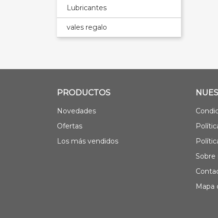
Lubricantes
vales regalo
PRODUCTOS
NUES
Novedades
Condic
Ofertas
Políti
Los más vendidos
Políti
Sobre 
Contac
Mapa d