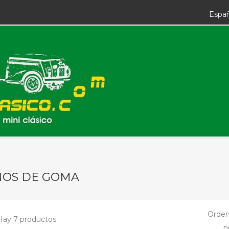
Espa
NOS DE GOMA
Orden
Hay 7 productos.
p