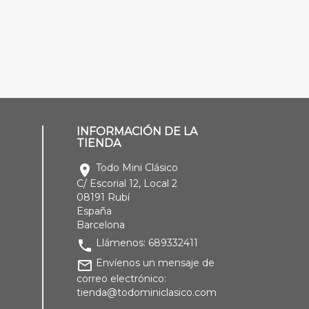
INFORMACIÓN DE LA
TIENDA
Todo Mini Clásico
location_on
C/ Escorial 12, Local 2
08191 Rubí
España
Barcelona
Llámenos:
689332411
phone
Envíenos un mensaje de
mail_outline
correo electrónico:
tienda@todominiclasico.com