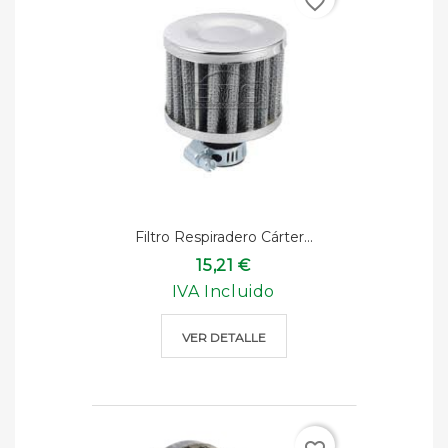
favorite_border
Filtro Respiradero Cárter...
15,21 €
IVA Incluido
VER DETALLE