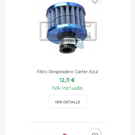
favorite_border
Filtro Respiradero Cárter Azul
12,11 €
IVA Incluido
VER DETALLE