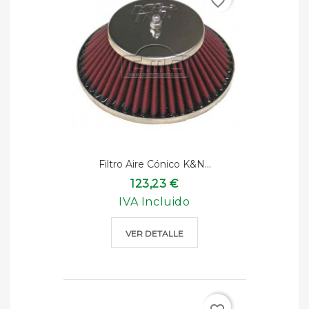
favorite_border
Filtro Aire Cónico K&n...
123,23 €
IVA Incluido
VER DETALLE