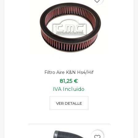
Filtro Aire K&n Hs4/Hif
81,25 €
IVA Incluido
VER DETALLE
favorite_border