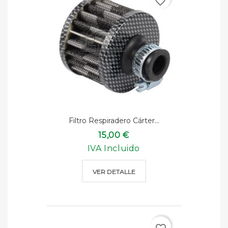
favorite_border
Filtro Respiradero Cárter...
15,00 €
IVA Incluido
VER DETALLE