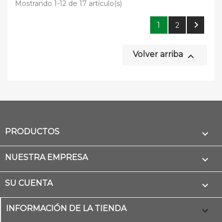
Mostrando 1-12 de 17 artículo(s)

1
2
Volver arriba

PRODUCTOS

NUESTRA EMPRESA

SU CUENTA

INFORMACIÓN DE LA TIENDA
keyboard_arrow_down