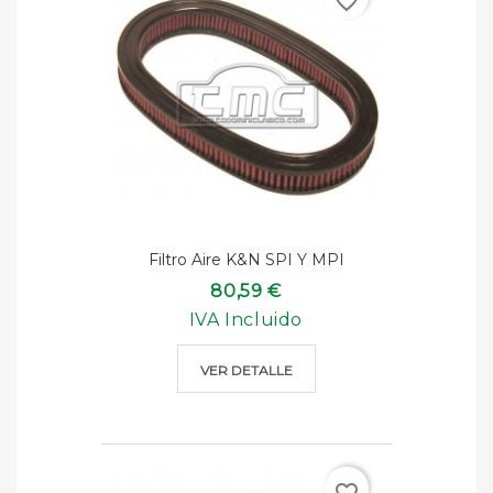
favorite_border
Filtro Aire K&n SPI Y MPI
80,59 €
IVA Incluido
VER DETALLE
favorite_border