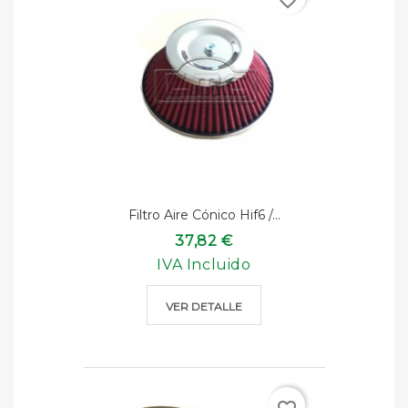
favorite_border
Filtro Aire Cónico Hif6 /...
37,82 €
IVA Incluido
VER DETALLE