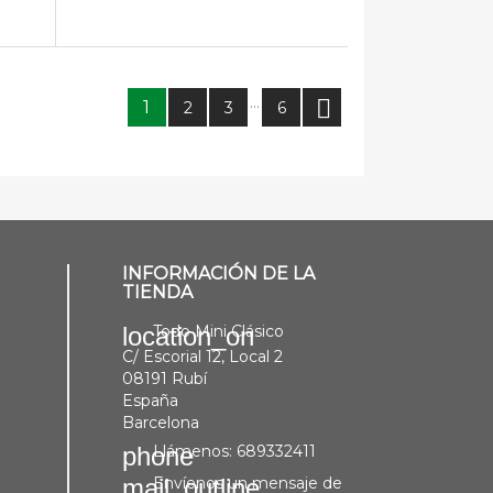
…

1
2
3
6
INFORMACIÓN DE LA
TIENDA
Todo Mini Clásico
location_on
C/ Escorial 12, Local 2
08191 Rubí
España
Barcelona
Llámenos:
689332411
phone
Envíenos un mensaje de
mail_outline