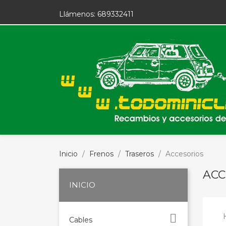
Llámenos:
689332411
Inicio
Frenos
Traseros
Accesorios
ACC
INICIO

Cables