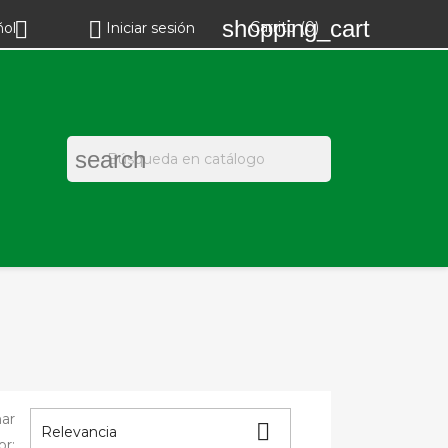
shopping_cart


Carrito
(0)
ñol
Iniciar sesión
search
ar

Relevancia
or: