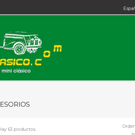
Espa
ESORIOS
Orden
Hay 63 productos.
p