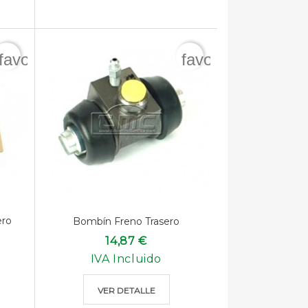
favorite_border
favorite_border
ero
Bombín Freno Trasero
14,87 €
IVA Incluido
VER DETALLE