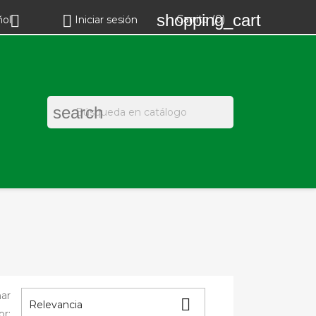
shopping_cart


Carrito
(0)
ñol
Iniciar sesión
search
ar

Relevancia
or: