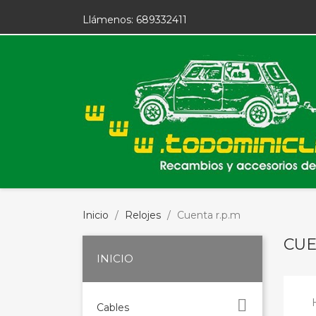
Llámenos:
689332411
Inicio
Relojes
Cuenta r.p.m
CUE
INICIO

Cables