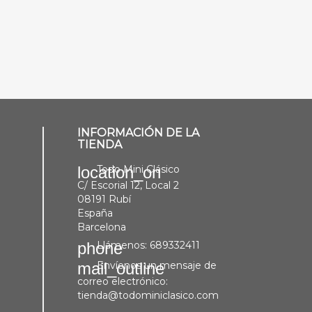
INFORMACIÓN DE LA
TIENDA
Todo Mini Clásico
location_on
C/ Escorial 12, Local 2
08191 Rubí
España
Barcelona
Llámenos:
689332411
phone
Envíenos un mensaje de
mail_outline
correo electrónico:
tienda@todominiclasico.com