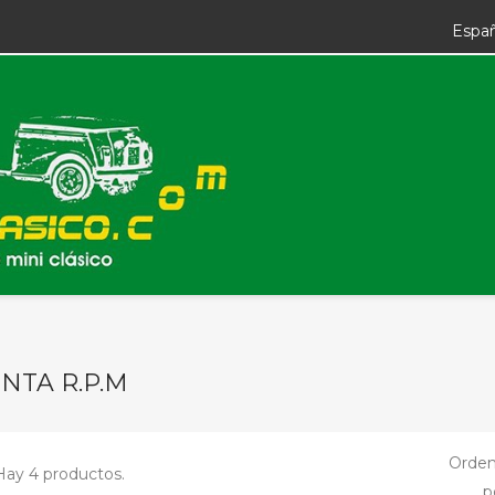
Espa
NTA R.P.M
Orden
Hay 4 productos.
p