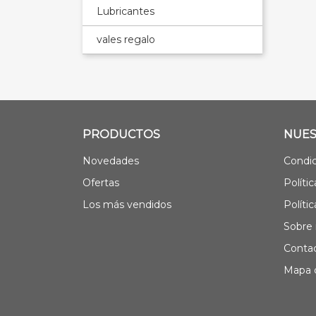
Lubricantes
vales regalo
PRODUCTOS
NUES
Novedades
Condic
Ofertas
Políti
Los más vendidos
Políti
Sobre 
Contac
Mapa d