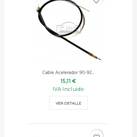
favorite_border
Cable Acelerador 90-92...
15,11 €
IVA Incluido
VER DETALLE