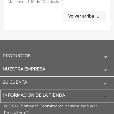
Mostrando 1-10 de 10 artículo(s)
Volver arriba

PRODUCTOS

NUESTRA EMPRESA

SU CUENTA

INFORMACIÓN DE LA TIENDA
keyboard_arrow_down
© 2026 - Software Ecommerce desarrollado por
PrestaShop™