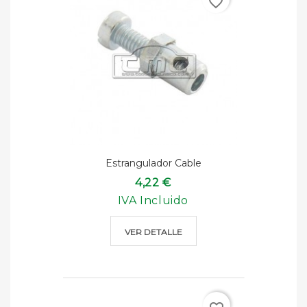
favorite_border
Estrangulador Cable
4,22 €
IVA Incluido
VER DETALLE