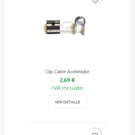
favorite_border
Clip Cable Acelerador
2,69 €
IVA Incluido
VER DETALLE