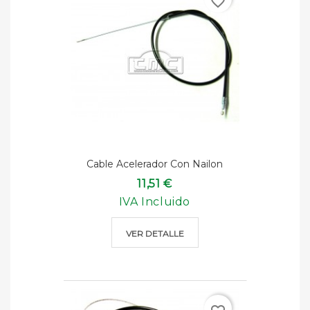
favorite_border
Cable Acelerador Con Nailon
11,51 €
IVA Incluido
VER DETALLE