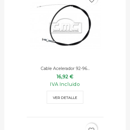
favorite_border
Cable Acelerador 92-96...
16,92 €
IVA Incluido
VER DETALLE