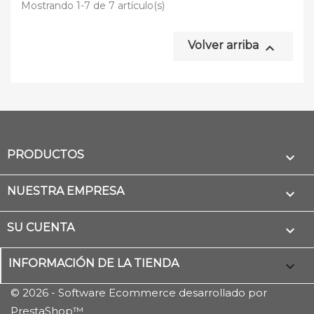
Mostrando 1-7 de 7 artículo(s)
Volver arriba

PRODUCTOS

NUESTRA EMPRESA

SU CUENTA

INFORMACIÓN DE LA TIENDA
keyboard_arrow_down
© 2026 - Software Ecommerce desarrollado por
PrestaShop™