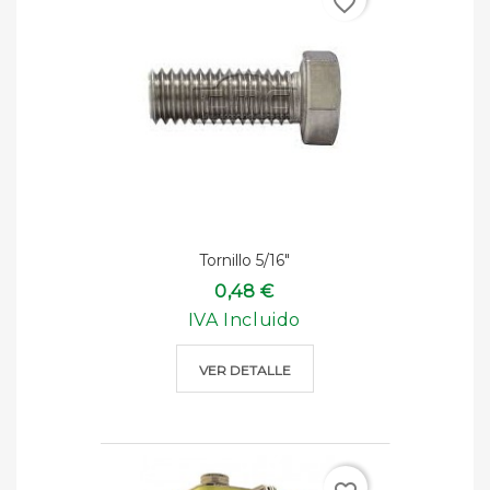
favorite_border
Tornillo 5/16"
0,48 €
IVA Incluido
VER DETALLE