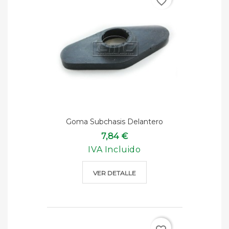
favorite_border
Goma Subchasis Delantero
7,84 €
IVA Incluido
VER DETALLE