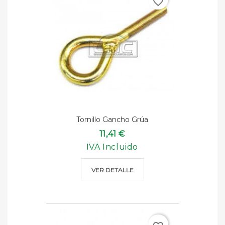
favorite_border
Tornillo Gancho Grúa
11,41 €
IVA Incluido
VER DETALLE