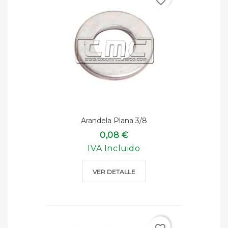
favorite_border
Arandela Plana 3/8
0,08 €
IVA Incluido
VER DETALLE