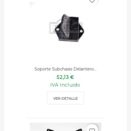
favorite_border
Soporte Subchasis Delantero...
52,13 €
IVA Incluido
VER DETALLE
favorite_border