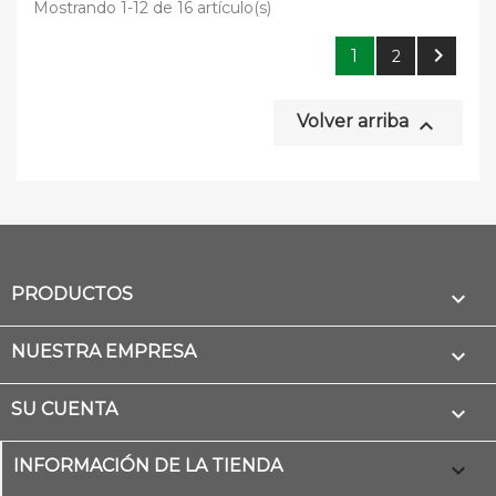
Mostrando 1-12 de 16 artículo(s)

1
2
Volver arriba

PRODUCTOS

NUESTRA EMPRESA

SU CUENTA

INFORMACIÓN DE LA TIENDA
keyboard_arrow_down