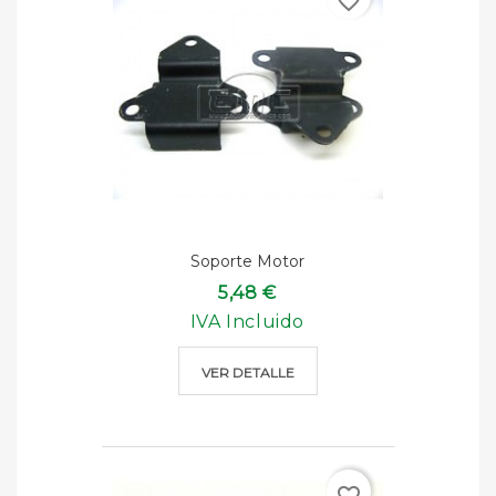
favorite_border
Soporte Motor
5,48 €
IVA Incluido
VER DETALLE
favorite_border