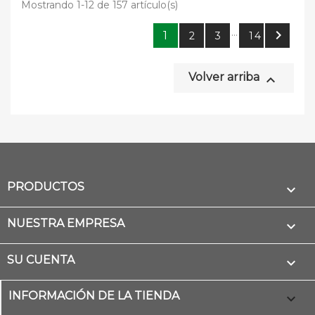
Mostrando 1-12 de 157 artículo(s)
…

1
2
3
14
Volver arriba

PRODUCTOS

NUESTRA EMPRESA

SU CUENTA

INFORMACIÓN DE LA TIENDA
keyboard_arrow_down