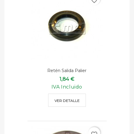
favorite_border
Retén Salida Palier
1,84 €
IVA Incluido
VER DETALLE