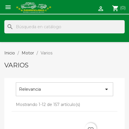

shopping_cart
(0)

search
Inicio
Motor
Varios
VARIOS

Relevancia
Mostrando 1-12 de 157 artículo(s)