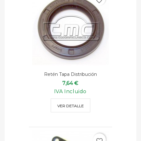
favorite_border
Retén Tapa Distribución
7,64 €
IVA Incluido
VER DETALLE