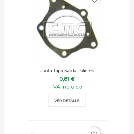
favorite_border
Junta Tapa Salida Palieres
0,81 €
IVA Incluido
VER DETALLE