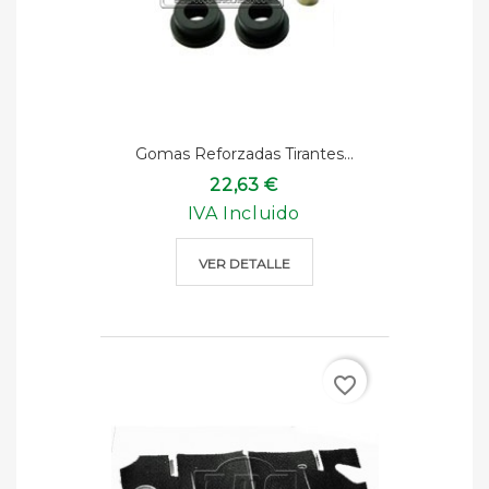
Gomas Reforzadas Tirantes...
22,63 €
IVA Incluido
VER DETALLE
favorite_border