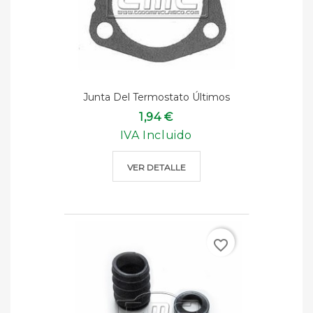
Junta Del Termostato Últimos
1,94 €
IVA Incluido
VER DETALLE
favorite_border