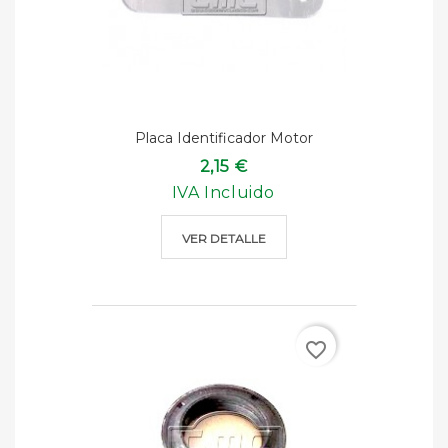
Placa Identificador Motor
2,15 €
IVA Incluido
VER DETALLE
favorite_border