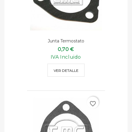
Junta Termostato
0,70 €
IVA Incluido
VER DETALLE
favorite_border