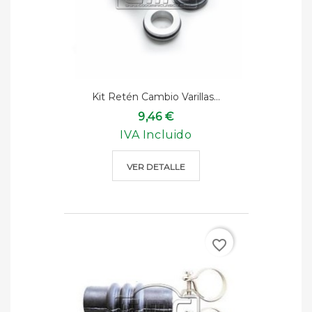
Kit Retén Cambio Varillas...
9,46 €
IVA Incluido
VER DETALLE
favorite_border