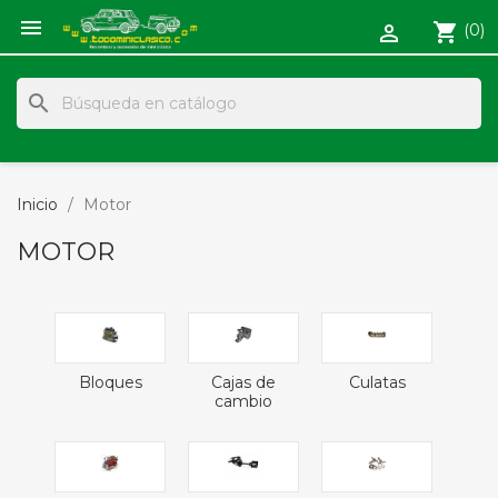

shopping_cart
(0)

search
Inicio
Motor
MOTOR
Bloques
Cajas de
Culatas
cambio