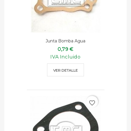
Junta Bomba Agua
0,79 €
IVA Incluido
VER DETALLE
favorite_border