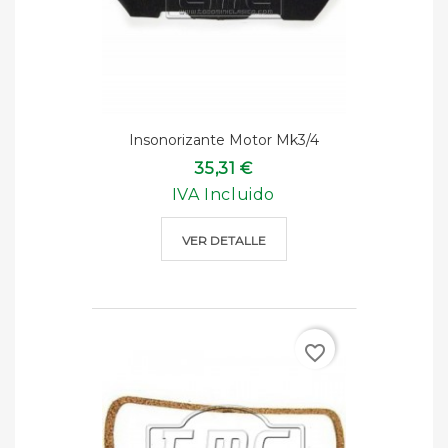
Insonorizante Motor Mk3/4
35,31 €
IVA Incluido
VER DETALLE
favorite_border