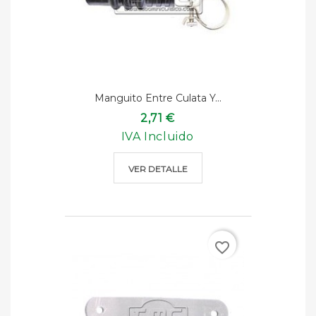
Manguito Entre Culata Y...
2,71 €
IVA Incluido
VER DETALLE
favorite_border