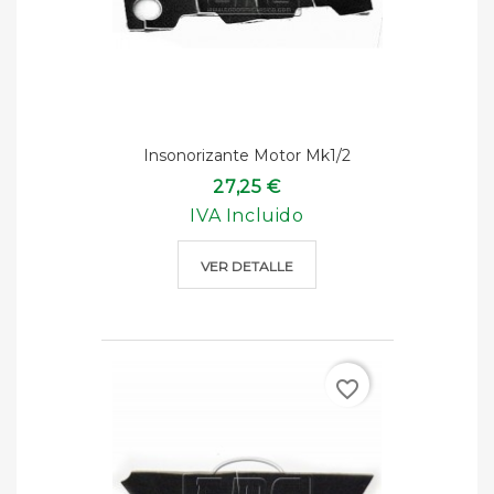
Insonorizante Motor Mk1/2
27,25 €
IVA Incluido
VER DETALLE
favorite_border