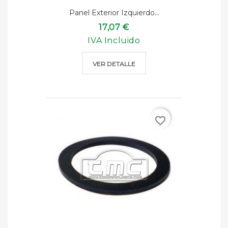
Panel Exterior Izquierdo...
17,07 €
IVA Incluido
VER DETALLE
favorite_border