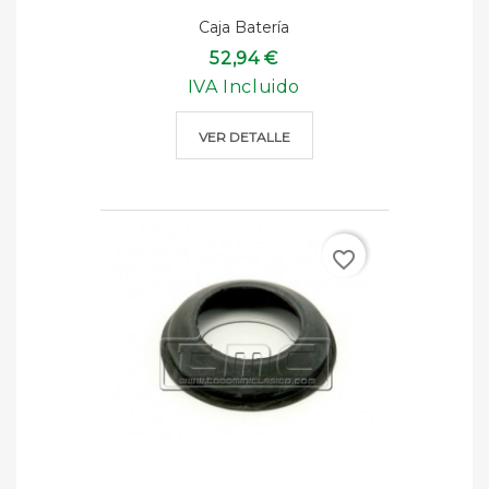
Caja Batería
52,94 €
IVA Incluido
VER DETALLE
favorite_border