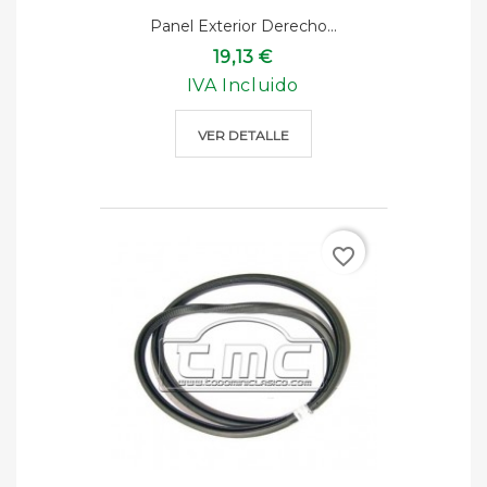
Panel Exterior Derecho...
19,13 €
IVA Incluido
VER DETALLE
favorite_border