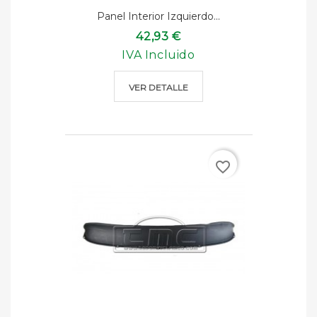
Panel Interior Izquierdo...
42,93 €
IVA Incluido
VER DETALLE
favorite_border