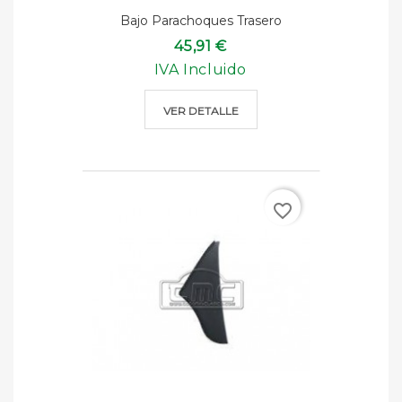
Bajo Parachoques Trasero
45,91 €
IVA Incluido
VER DETALLE
favorite_border