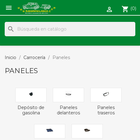

shopping_cart
(0)

search
Inicio
Carrocería
Paneles
PANELES
Depósito de
Paneles
Paneles
gasolina
delanteros
traseros