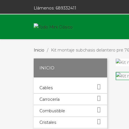
Llámenos:
689332411
Inicio
Kit montaje subchasis delantero pre 7
INICIO

Cables

Carrocería

Combustible

Cristales