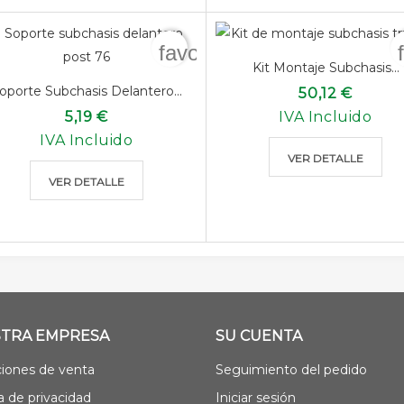
favorite_border
Kit Montaje Subchasis...
oporte Subchasis Delantero...
50,12 €
5,19 €
IVA Incluido
IVA Incluido
VER DETALLE
VER DETALLE
TRA EMPRESA
SU CUENTA
iones de venta
Seguimiento del pedido
ca de privacidad
Iniciar sesión