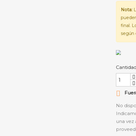
Nota:
L
pueden
final. 
según e
Cantida

Fuera
No dispo
Indicamo
una vez 
proveedo