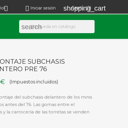
shopping_cart


Carrito
(0)
ñol
Iniciar sesión
search
MONTAJE SUBCHASIS
NTERO PRE 76
 €
(Impuestos incluidos)
ontaje del subchasis delantero de los minis
os antes del 76. Las gomas entre el
s y la carrocería de las torretas se venden