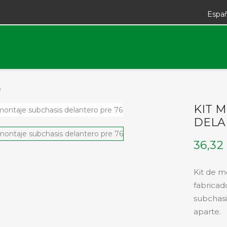
Espa
6
KIT 
DELA
36,32
Kit de m
fabricad
subchasi
aparte.