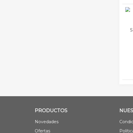
S
PRODUCTOS
NUES
Novedades
Condic
Ofertas
Políti