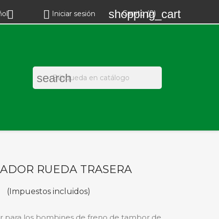
shopping_cart


Carrito
(0)
ñol
Iniciar sesión
search
ADOR RUEDA TRASERA
(Impuestos incluidos)
 para los bombines de freno de tambor de