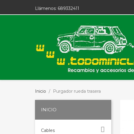
Llámenos:
689332411
Inicio
Purgador rueda trasera
INICIO

Cables