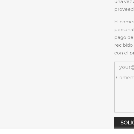
una vez 
proveedo
El comer
personal
pago del
recibido
con el p
SOLI