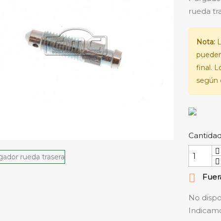
rueda tra
Nota:
L
pueden
final. 
según e
Cantida

Fuera
No dispo
Indicamo