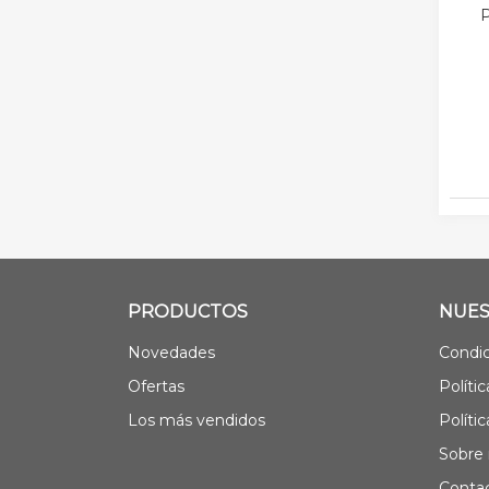
P
PRODUCTOS
NUES
Novedades
Condic
Ofertas
Políti
Los más vendidos
Políti
Sobre 
Contac