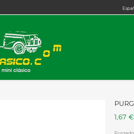
Espa
PURG
1,67 €
Purgador