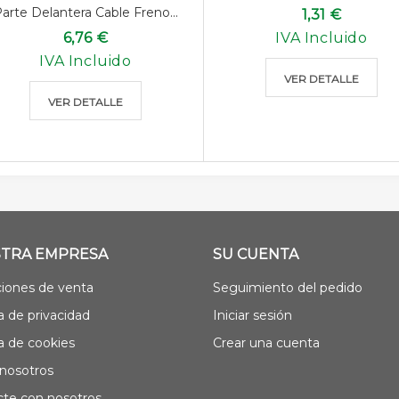
arte Delantera Cable Freno...
1,31 €
6,76 €
IVA Incluido
IVA Incluido
VER DETALLE
VER DETALLE
TRA EMPRESA
SU CUENTA
iones de venta
Seguimiento del pedido
ca de privacidad
Iniciar sesión
ca de cookies
Crear una cuenta
nosotros
te con nosotros