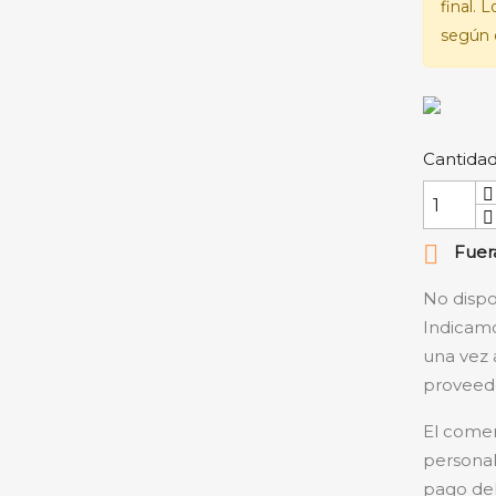
final. 
según e
Cantida

Fuera
No dispo
Indicamo
una vez 
proveedo
El comer
personal
pago del