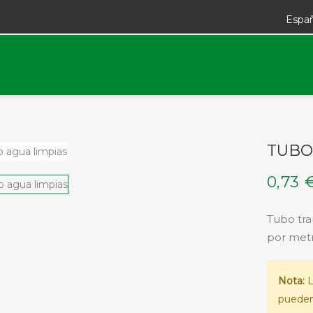
Espa
TUBO
0,73 
Tubo tra
por metr
Nota:
L
pueden