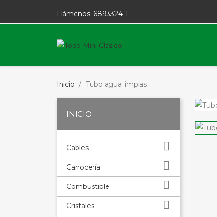
Llámenos:
689332411
Inicio
Tubo agua limpias
INICIO

Cables

Carrocería

Combustible

Cristales