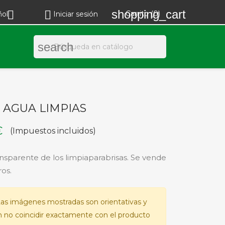
shopping_cart


Carrito
(0)
ñol
Iniciar sesión
search
 AGUA LIMPIAS
€
(Impuestos incluidos)
nsparente de los limpiaparabrisas. Se vende
os.
as imágenes mostradas son orientativas y
 no coincidir exactamente con el producto