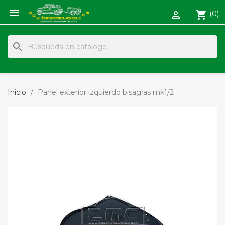

shopping_cart
(0)

search
Inicio
Panel exterior izquierdo bisagras mk1/2