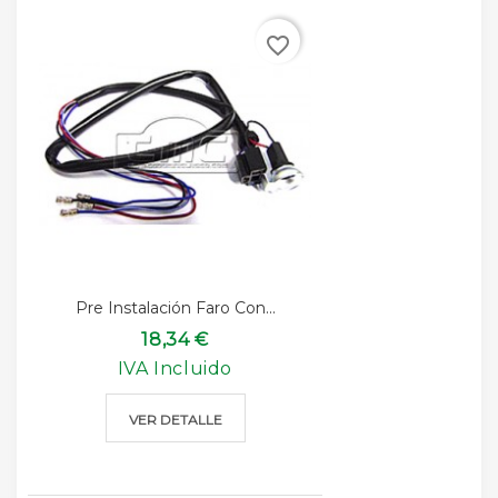
favorite_border
Pre Instalación Faro Con...
18,34 €
IVA Incluido
VER DETALLE