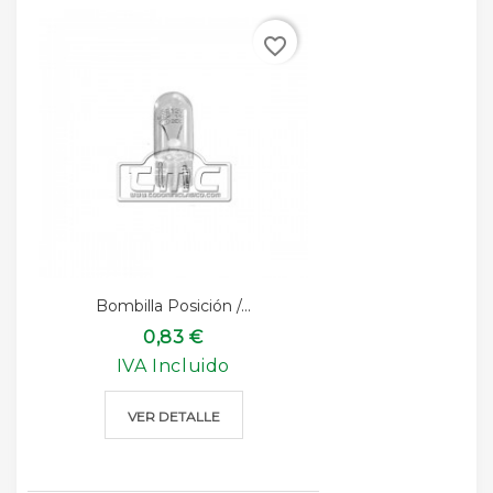
favorite_border
Bombilla Posición /...
0,83 €
IVA Incluido
VER DETALLE