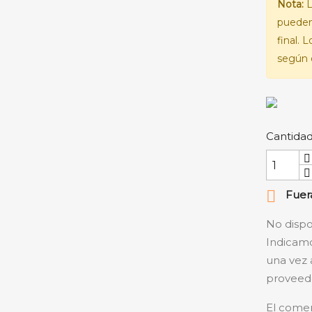
Nota:
L
pueden
final. 
según e
Cantida

Fuera
No dispo
Indicamo
una vez 
proveedo
El comer