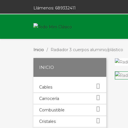
Llámenos:
689332411
Inicio
Radiador 3 cuerpos aluminio/plástico
INICIO

Cables

Carrocería

Combustible

Cristales