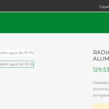
Espa
RADI
ALUM
129,5
Radiador
aluminio 
temperat