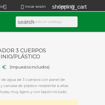
shopping_cart


Carrito
(0)
ñol
Iniciar sesión
search
ADOR 3 CUERPOS
INIO/PLÁSTICO
3 €
(Impuestos incluidos)
 de agua de 3 cuerpos con panel de
y carcasa de plástico resistente a altas
uras, muy ligero y con tapón incluido.