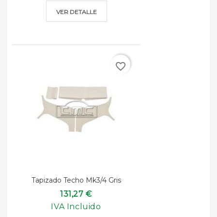
VER DETALLE
favorite_border
Tapizado Techo Mk3/4 Gris
131,27 €
IVA Incluido