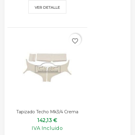
VER DETALLE
favorite_border
Tapizado Techo Mk3/4 Crema
142,13 €
IVA Incluido