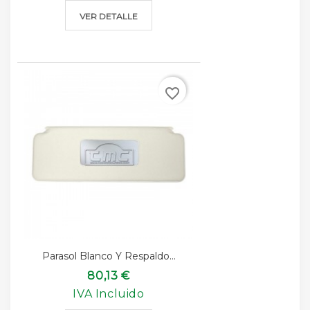
VER DETALLE
favorite_border
Parasol Blanco Y Respaldo...
80,13 €
IVA Incluido