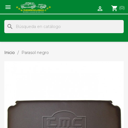

shopping_cart
(0)

search
Inicio
Parasol negro