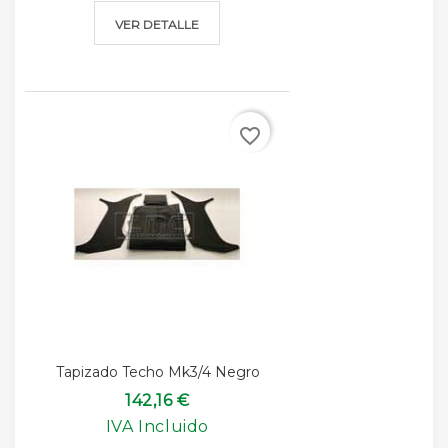
VER DETALLE
favorite_border
Tapizado Techo Mk3/4 Negro
142,16 €
IVA Incluido