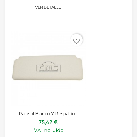
VER DETALLE
favorite_border
Parasol Blanco Y Respaldo...
75,42 €
IVA Incluido