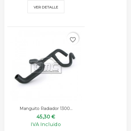
VER DETALLE
favorite_border
Manguito Radiador 1300...
45,30 €
IVA Incluido