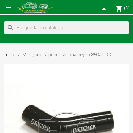

shopping_cart
(0)

search
Inicio
Manguito superior silicona negro 850/1000