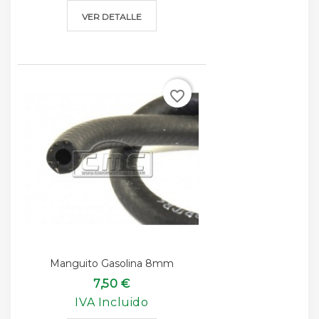
VER DETALLE
favorite_border
Manguito Gasolina 8mm
7,50 €
IVA Incluido