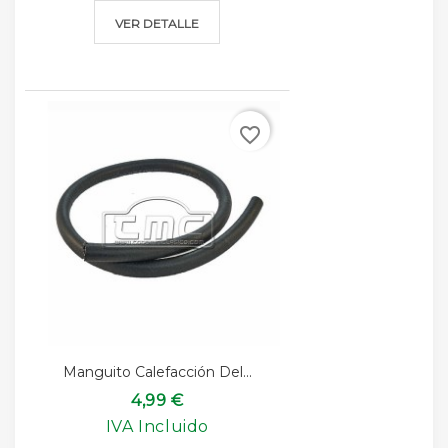
VER DETALLE
favorite_border
Manguito Calefacción Del...
4,99 €
IVA Incluido