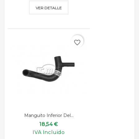
VER DETALLE
favorite_border
Manguito Inferior Del...
18,54 €
IVA Incluido