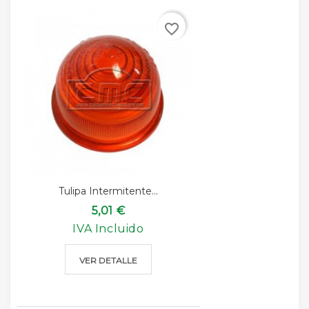
favorite_border
Tulipa Intermitente...
5,01 €
IVA Incluido
VER DETALLE