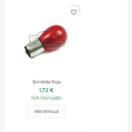
favorite_border
Bombilla Roja
1,72 €
IVA Incluido
VER DETALLE