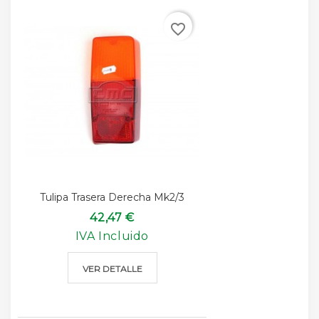
favorite_border
Tulipa Trasera Derecha Mk2/3
42,47 €
IVA Incluido
VER DETALLE