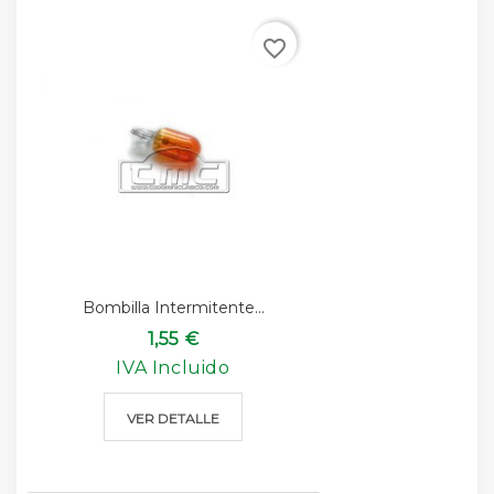
favorite_border
Bombilla Intermitente...
1,55 €
IVA Incluido
VER DETALLE