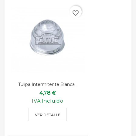
favorite_border
Tulipa Intermitente Blanca...
4,78 €
IVA Incluido
VER DETALLE