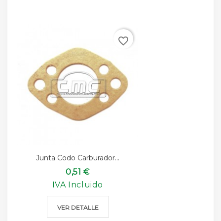
favorite_border
Junta Codo Carburador...
0,51 €
IVA Incluido
VER DETALLE