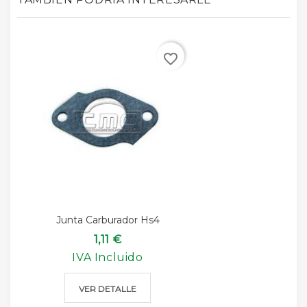
favorite_border
Junta Carburador Hs4
1,11 €
IVA Incluido
VER DETALLE