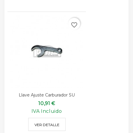
favorite_border
Llave Ajuste Carburador SU
10,91 €
IVA Incluido
VER DETALLE