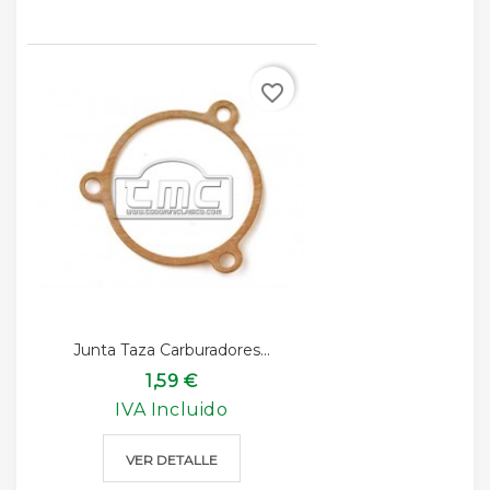
favorite_border
Junta Taza Carburadores...
1,59 €
IVA Incluido
VER DETALLE