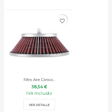
favorite_border
Filtro Aire Cónico...
38,54 €
IVA Incluido
VER DETALLE