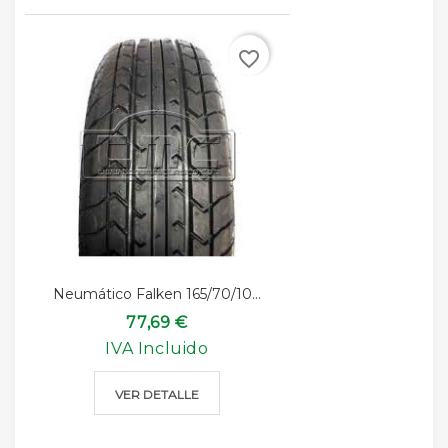
favorite_border
Neumático Falken 165/70/10...
77,69 €
IVA Incluido
VER DETALLE