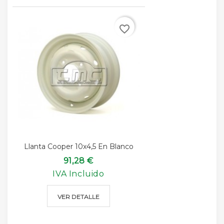
favorite_border
Llanta Cooper 10x4,5 En Blanco
91,28 €
IVA Incluido
VER DETALLE