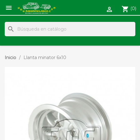

shopping_cart
(0)

search
Inicio
Llanta minator 6x10