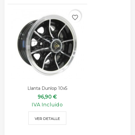
favorite_border
Llanta Dunlop 10x5
96,90 €
IVA Incluido
VER DETALLE