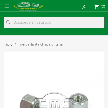

shopping_cart
(0)

search
Inicio
Tuerca llanta chapa original