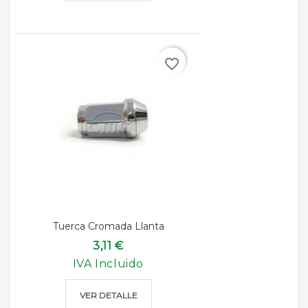
favorite_border
Tuerca Cromada Llanta
3,11 €
IVA Incluido
VER DETALLE