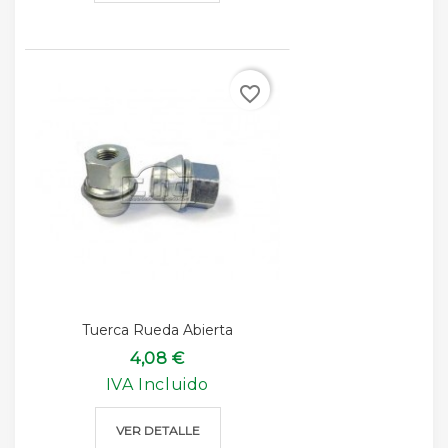
favorite_border
Tuerca Rueda Abierta
4,08 €
IVA Incluido
VER DETALLE