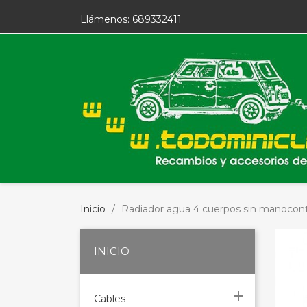
Llámenos:
689332411
Inicio
Radiador agua 4 cuerpos sin manocon
INICIO

Cables