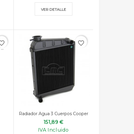
VER DETALLE
rite_border
favorite_border
..
Radiador Agua 3 Cuerpos Cooper
151,89 €
IVA Incluido