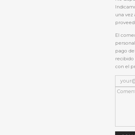
Indicamo
una vez 
proveedo
El comer
personal
pago del
recibido
con el p