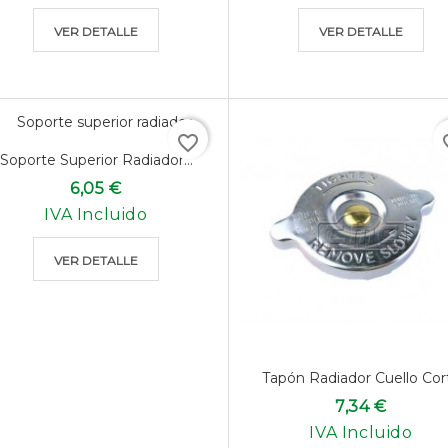
VER DETALLE
VER DETALLE
favorite_border
favo
Soporte Superior Radiador...
6,05 €
IVA Incluido
VER DETALLE
Tapón Radiador Cuello Cor
7,34 €
IVA Incluido