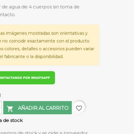
 de agua de 4 cuerpos sin toma de
tacto.
as imágenes mostradas son orientativas y
 no coincidir exactamente con el producto
Los colores, detalles o accesorios pueden variar
l fabricante o la disponibilidad.
d
favorite_border

AÑADIR AL CARRITO
 de stock
nemos de stock y se pide a proveedor.