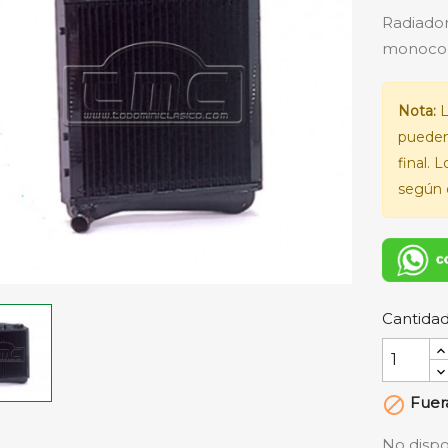
Radiador
monocon
Nota:
L
pueden
final. 
según e
Cantida
Fuera

No dispo