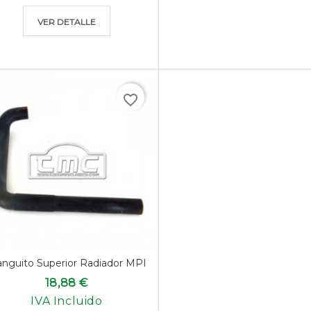
VER DETALLE
favorite_border
nguito Superior Radiador MPI
18,88 €
IVA Incluido