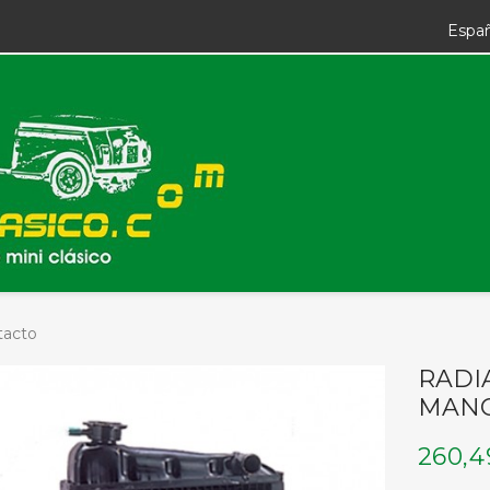
Espa
tacto
RADI
MAN
260,4