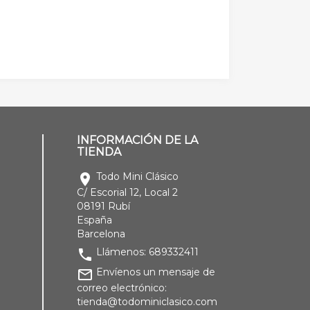
INFORMACIÓN DE LA
TIENDA
Todo Mini Clásico
location_on
C/ Escorial 12, Local 2
08191 Rubí
España
Barcelona
Llámenos:
689332411
phone
Envíenos un mensaje de
mail_outline
correo electrónico:
tienda@todominiclasico.com