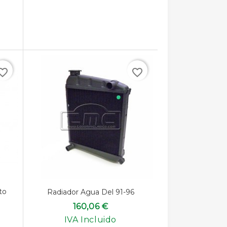
rite_border
favorite_border
to
Radiador Agua Del 91-96
160,06 €
IVA Incluido