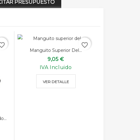
CITAR PRESUPUESTO
rite_border
favorite_border
Manguito Superior Del...
9,05 €
IVA Incluido
VER DETALLE
...