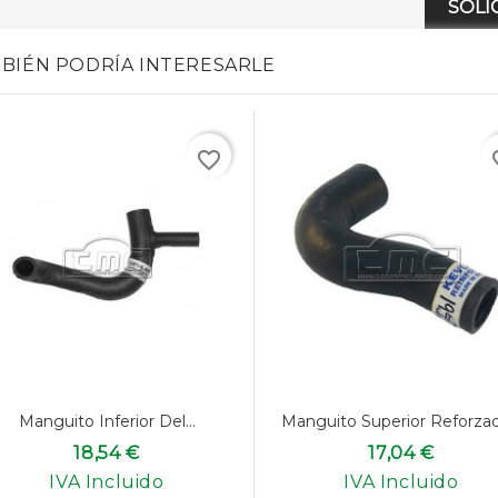
SOLI
BIÉN PODRÍA INTERESARLE
favorite_border
favo
Manguito Inferior Del...
Manguito Superior Reforzado
18,54 €
17,04 €
IVA Incluido
IVA Incluido