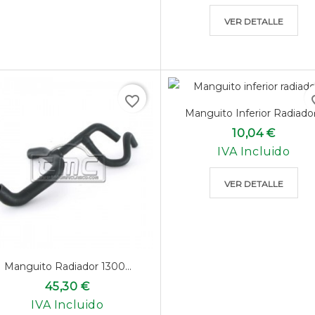
VER DETALLE
favorite_border
favo
Manguito Inferior Radiador.
10,04 €
IVA Incluido
VER DETALLE
Manguito Radiador 1300...
45,30 €
IVA Incluido